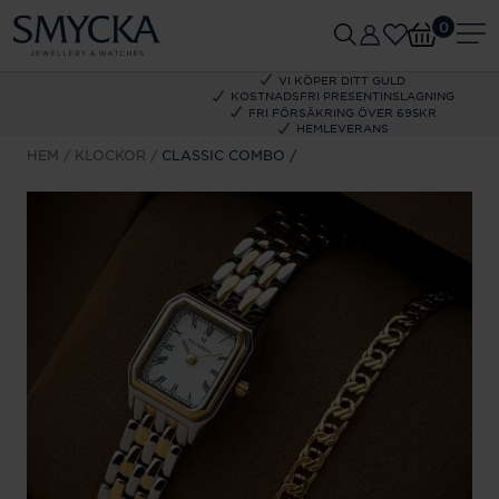
0
VI KÖPER DITT GULD
KOSTNADSFRI PRESENTINSLAGNING
FRI FÖRSÄKRING ÖVER 695KR
HEMLEVERANS
HEM
KLOCKOR
CLASSIC COMBO