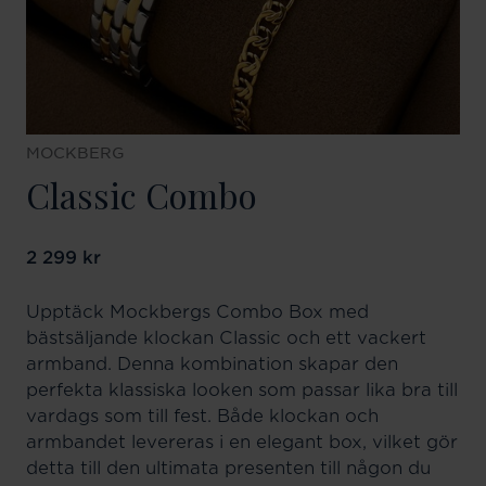
MOCKBERG
Classic Combo
Pris
2 299 kr
:
2 299 kr
Upptäck Mockbergs Combo Box med
bästsäljande klockan Classic och ett vackert
armband. Denna kombination skapar den
perfekta klassiska looken som passar lika bra till
vardags som till fest. Både klockan och
armbandet levereras i en elegant box, vilket gör
detta till den ultimata presenten till någon du