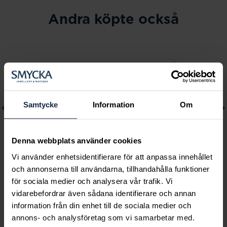
Andra köpte också
Samtycke
Information
Om
Denna webbplats använder cookies
Vi använder enhetsidentifierare för att anpassa innehållet
och annonserna till användarna, tillhandahålla funktioner
Caroline Svedbom
Lily and Rose
för sociala medier och analysera vår trafik. Vi
Mini Drop Bracelet /
Emily pearl bracelet -
vidarebefordrar även sådana identifierare och annan
information från din enhet till de sociala medier och
Chrysolite
Ivory
annons- och analysföretag som vi samarbetar med.
Pris
895 kr
:
895 kr
Pris
349 kr
:
349 kr