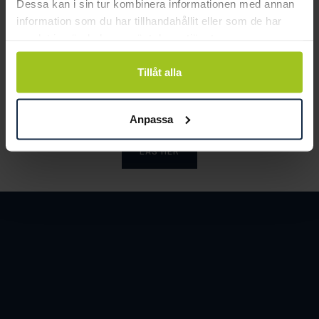
Dessa kan i sin tur kombinera informationen med annan
information som du har tillhandahållit eller som de har
samlat in när du har använt deras tjänster.
Smycka tar ansvar för ett hållbart
Tillåt alla
samhälle och värnar om miljö, resurser
och människor.
Anpassa
LÄS MER