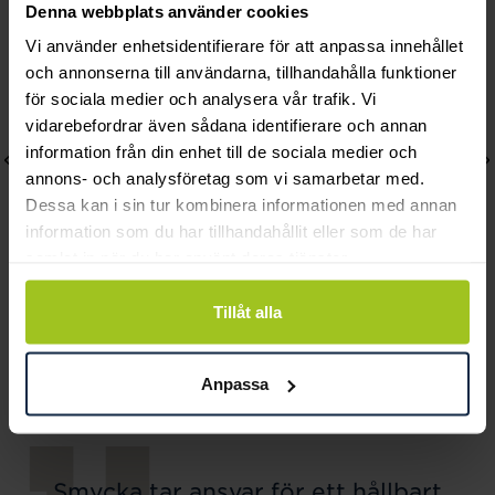
Denna webbplats använder cookies
Vi använder enhetsidentifierare för att anpassa innehållet
och annonserna till användarna, tillhandahålla funktioner
för sociala medier och analysera vår trafik. Vi
vidarebefordrar även sådana identifierare och annan
information från din enhet till de sociala medier och
annons- och analysföretag som vi samarbetar med.
Dessa kan i sin tur kombinera informationen med annan
information som du har tillhandahållit eller som de har
samlat in när du har använt deras tjänster.
Tillåt alla
Gant
Gant
Sussex
Fairhaven Bijou
Pris
2 690 kr
:
2 690 kr
Pris
2 490 kr
:
2 490 kr
Anpassa
Smycka tar ansvar för ett hållbart