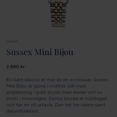
GANT
Sussex Mini Bijou
Pris
2 890 kr
:
2 890 kr
En Gant-klocka är mer än en accessoar. Sussex
Mini Bijou är gjord i rostfritt stål med
jonplätering i guld, prydd med stenar och en
boett i mineralglas. Denna klocka är tvåfärgad
och har en vit urtavla. Den har tre visare samt
datumfunktion.