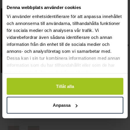
Denna webbplats använder cookies
Vi använder enhetsidentifierare för att anpassa innehållet
och annonserna till användarna, tillhandahålla funktioner
för sociala medier och analysera vår trafik. Vi
vidarebefordrar även sådana identifierare och annan
information från din enhet till de sociala medier och
annons- och analysföretag som vi samarbetar med.
Dessa kan i sin tur kombinera informationen med annan
information som du har tillhandahållit eller som de har
samlat in när du har använt deras tjänster.
Mockberg
Mockberg
Tillåt alla
Antique Combo
Vintage Watch
Pris
2 299 kr
:
2 299 kr
Pris
2 199 kr
:
2 199 kr
Anpassa