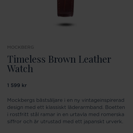
MOCKBERG
Timeless Brown Leather
Watch
Pris
1 599 kr
:
1 599 kr
Mockbergs bästsäljare i en ny vintageinspirerad
design med ett klassiskt läderarmband. Boetten
i rostfritt stål ramar in en urtavla med romerska
siffror och är utrustad med ett japanskt urverk.