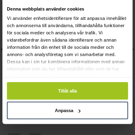
Denna webbplats använder cookies
Vi använder enhetsidentifierare för att anpassa innehållet
och annonserna till användarna, tillhandahålla funktioner
för sociala medier och analysera vår trafik. Vi
vidarebefordrar även sådana identifierare och annan
information från din enhet till de sociala medier och
annons- och analysföretag som vi samarbetar med.
Dessa kan i sin tur kombinera informationen med annan
information som du har tillhandahållit eller som de har
samlat in när du har använt deras tjänster.
Tillåt alla
Mockberg
Mockberg
Timeless Petite Noir
Bold Hoops Medium
Watch
Pris
799 kr
:
799 kr
Anpassa
Pris
1 999 kr
:
1 999 kr