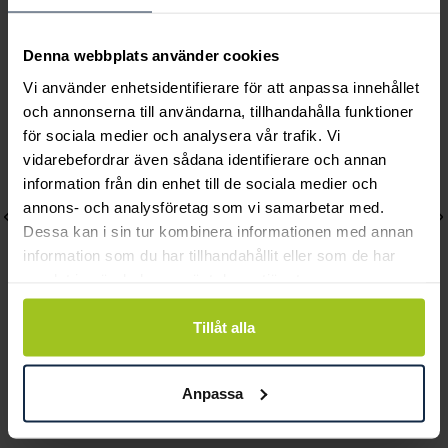
Andra köpte också
Denna webbplats använder cookies
Vi använder enhetsidentifierare för att anpassa innehållet
och annonserna till användarna, tillhandahålla funktioner
för sociala medier och analysera vår trafik. Vi
vidarebefordrar även sådana identifierare och annan
information från din enhet till de sociala medier och
annons- och analysföretag som vi samarbetar med.
Dessa kan i sin tur kombinera informationen med annan
information som du har tillhandahållit eller som de har
samlat in när du har använt deras tjänster.
Tillåt alla
Mockberg
Mockberg
Timeless Watch
Timeless Petite Watch
Anpassa
Pris
1 899 kr
:
1 899 kr
Pris
1 999 kr
:
1 999 kr