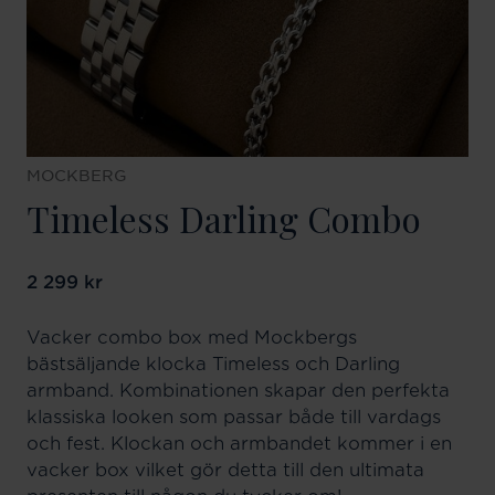
MOCKBERG
Timeless Darling Combo
Pris
2 299 kr
:
2 299 kr
Vacker combo box med Mockbergs
bästsäljande klocka Timeless och Darling
armband. Kombinationen skapar den perfekta
klassiska looken som passar både till vardags
och fest. Klockan och armbandet kommer i en
vacker box vilket gör detta till den ultimata