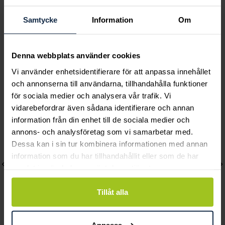
quartzverk,
stora
spegelurtavla
Pris
5 500 kr
:
5 500 kr
Samtycke
Information
Om
Pris
18 950 kr
:
18 950 kr
Denna webbplats använder cookies
Vi använder enhetsidentifierare för att anpassa innehållet
Andra köpte också
och annonserna till användarna, tillhandahålla funktioner
för sociala medier och analysera vår trafik. Vi
vidarebefordrar även sådana identifierare och annan
information från din enhet till de sociala medier och
annons- och analysföretag som vi samarbetar med.
Dessa kan i sin tur kombinera informationen med annan
information som du har tillhandahållit eller som de har
samlat in när du har använt deras tjänster.
Tillåt alla
Anpassa