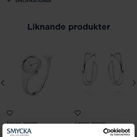
SPECIFIKATIONER
Liknande produkter
Georg Jensen
Georg Jensen
VIVIANNA - 27mm,
INFINITY örhängen,