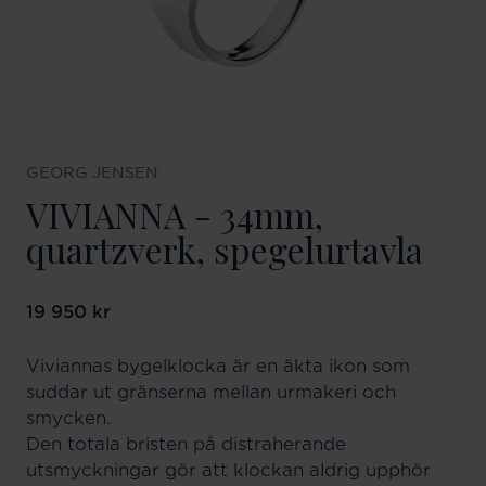
GEORG JENSEN
VIVIANNA - 34mm,
quartzverk, spegelurtavla
Pris
19 950 kr
:
19 950 kr
Viviannas bygelklocka är en äkta ikon som
suddar ut gränserna mellan urmakeri och
smycken.
Den totala bristen på distraherande
utsmyckningar gör att klockan aldrig upphör