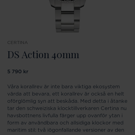
CERTINA
DS Action 40mm
Pris
5 790 kr
:
5 790 kr
Våra korallrev är inte bara viktiga ekosystem
värda att bevara, ett korallrev är också en helt
oförglömlig syn att beskåda. Med detta i åtanke
tar den schweiziska klocktillverkaren Certina nu
havsbottnens livfulla färger upp ovanför ytan i
form av användbara och allsidiga klockor med
maritim stil: två iögonfallande versioner av den