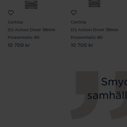
Certina
Certina
DS Action Diver 38mm
DS Action Diver 38mm
Powermatic 80
Powermatic 80
Pris
10 700 kr
:
10 700 kr
Pris
10 700 kr
:
10 700 kr
Smyc
samhäll