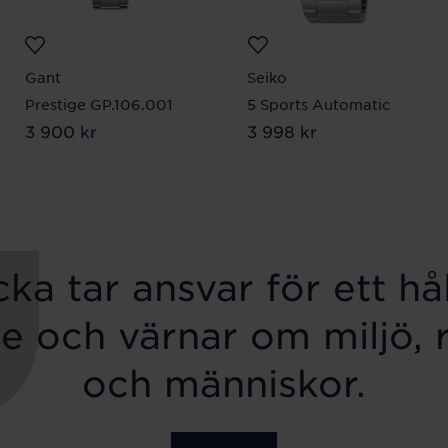
Gant
Seiko
Prestige GP.106.001
5 Sports Automatic
Pris
3 900 kr
:
3 900 kr
Pris
3 998 kr
:
3 998 kr
ka tar ansvar för ett hål
e och värnar om miljö, 
och människor.