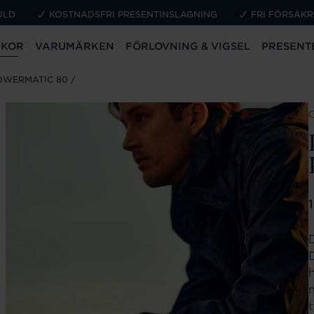
ULD
KOSTNADSFRI PRESENTINSLAGNING
FRI FÖRSÄKR
CKOR
VARUMÄRKEN
FÖRLOVNING & VIGSEL
PRESENT
OWERMATIC 80
P
t