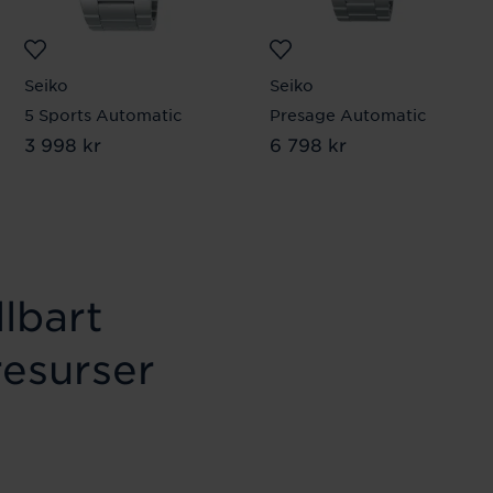
Seiko
Seiko
5 Sports Automatic
Presage Automatic
Pris
3 998 kr
:
3 998 kr
Pris
6 798 kr
:
6 798 kr
lbart
resurser