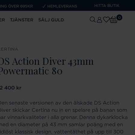
HITTA BUTIK
ING ÖVER 695KR
HEMLEVERANS
0
ER
TJÄNSTER
SÄLJ GULD
CERTINA
DS Action Diver 43mm
Powermatic 80
ris
12 400 kr
:
12 400 kr
Den senaste versionen av den älskade DS Action
Diver skickar Certina nu in en spelare på banan som
har vinnarkvaliteter i alla grenar. Denna dykarklocka
med en diameter på 43 mm samlar poäng med en
idlöst klassisk design, vattentäthet på upp till 300