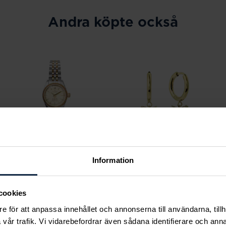
Andra köpte också
Information
Mockberg
Mockberg
Royal Watch 28 mm
Butterfly Gold Hoops
cookies
Pris
2 399 kr
:
2 399 kr
Pris
599 kr
:
599 kr
e för att anpassa innehållet och annonserna till användarna, tillh
vår trafik. Vi vidarebefordrar även sådana identifierare och anna