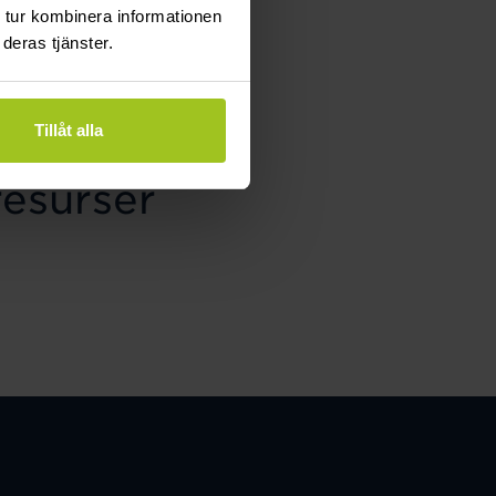
 tur kombinera informationen
deras tjänster.
Tillåt alla
lbart
resurser