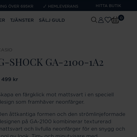
HITTA BUTIK
ING ÖVER 695KR
HEMLEVERANS
0
ER
TJÄNSTER
SÄLJ GULD
CASIO
G-SHOCK GA-2100-1A2
ris
1 499 kr
:
1 499 kr
Skapa en färgklick mot mattsvart i en speciell
design som framhäver neonfärger.
Den åttkantiga formen och den strömlinjeformade
designen på GA-2100 kombinerar texturerad
mattsvart och livfulla neonfärger för en snygg och
cool ny look. Tim- och minutvisare med