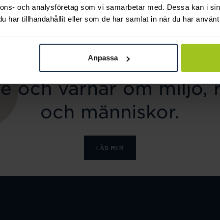
nnons- och analysföretag som vi samarbetar med. Dessa kan i sin
har tillhandahållit eller som de har samlat in när du har använt 
Anpassa
ka tar ansvar för ett hål
e och värnar om miljö, 
och människor.
LÄS MER