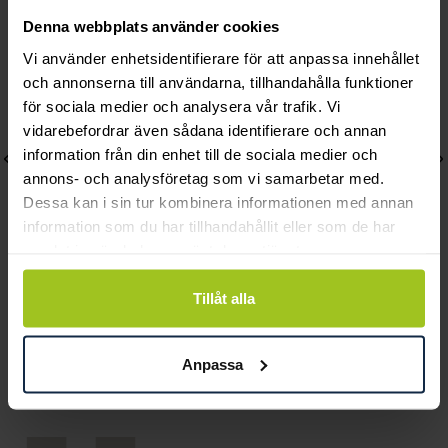
Denna webbplats använder cookies
Vi använder enhetsidentifierare för att anpassa innehållet
och annonserna till användarna, tillhandahålla funktioner
för sociala medier och analysera vår trafik. Vi
vidarebefordrar även sådana identifierare och annan
information från din enhet till de sociala medier och
annons- och analysföretag som vi samarbetar med.
Dessa kan i sin tur kombinera informationen med annan
information som du har tillhandahållit eller som de har
samlat in när du har använt deras tjänster.
Gant
Gant
Tillåt alla
Waterville
Marshfield
Pris
2 490 kr
:
2 490 kr
Pris
2 490 kr
:
2 490 kr
Anpassa