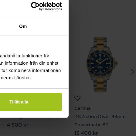
Om
andahålla funktioner för
n information från din enhet
 tur kombinera informationen
deras tjänster.
Tillåt alla
Gant
Certina
Prestige GP.250.002
DS Action Diver 43mm
Pris
4 500 kr
:
4 500 kr
Powermatic 80
Pris
13 400 kr
:
13 400 kr