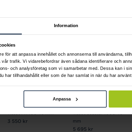
Andra köpte också
Information
cookies
e för att anpassa innehållet och annonserna till användarna, tillh
vår trafik. Vi vidarebefordrar även sådana identifierare och anna
nnons- och analysföretag som vi samarbetar med. Dessa kan i sin
har tillhandahållit eller som de har samlat in när du har använt 
Anpassa
Tissot
Tissot
Tissot PR 100 40 mm
Tissot Seastar 1000 40
Pris
3 550 kr
:
3 550 kr
mm
Pris
5 695 kr
:
5 695 kr