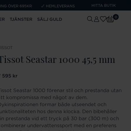
HITTA BUTIK
ING ÖVER 695KR
HEMLEVERANS
0
ER
TJÄNSTER
SÄLJ GULD
TISSOT
Tissot Seastar 1000 45,5 mm
ris
7 595 kr
:
7 595 kr
Tissot Seastar 1000 förenar stil och prestanda utan
att kompromissa med något av dem.
Dykinspirationen formar både utseendet och
funktionaliteten hos denna klocka. Den bibehåller
sin prestanda vid ett tryck på 30 bar (300 m) och
kombinerar undervattenssport med en preferens