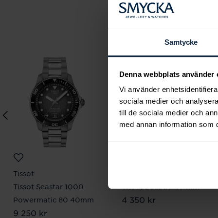
Samtycke
Denna webbplats använder 
Vi använder enhetsidentifierar
sociala medier och analysera 
till de sociala medier och a
med annan information som du 
Tissot
Tissot
Tissot Seastar 1000
Tissot Ballade 40 mm
Pris
4 350 kr
:
4 350 kr
Powermatic 80 40mm
Pris
9 250 kr
:
9 250 kr