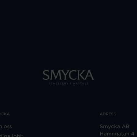
YCKA
ADRESS
 oss
Smycka AB
Hamngatan 4
diga jobb