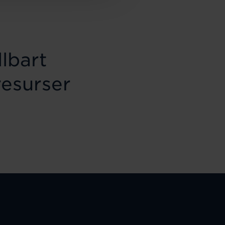
lbart
resurser