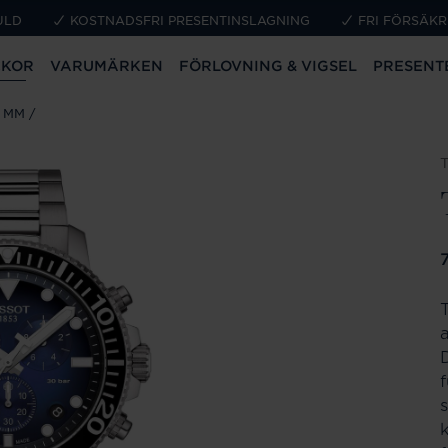
ULD
KOSTNADSFRI PRESENTINSLAGNING
FRI FÖRSÄKR
CKOR
VARUMÄRKEN
FÖRLOVNING & VIGSEL
PRESENT
5 MM
P