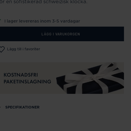
för en sofistikerad schweizisk klocka.
I lager levereras inom 3-5 vardagar
LÄGG I VARUKORGEN
Lägg till i favoriter
SPECIFIKATIONER