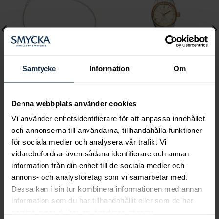
Samtycke
Information
Om
Lily and Rose
Mockberg
Denna webbplats använder cookies
Emily pearl bracelet -
Royal Watch 28 mm
Vi använder enhetsidentifierare för att anpassa innehållet
Ivory
Pris
2 399 kr
:
2 399 kr
och annonserna till användarna, tillhandahålla funktioner
Pris
349 kr
:
349 kr
för sociala medier och analysera vår trafik. Vi
vidarebefordrar även sådana identifierare och annan
information från din enhet till de sociala medier och
annons- och analysföretag som vi samarbetar med.
Dessa kan i sin tur kombinera informationen med annan
Smycka tar ansvar för ett hållbart
information som du har tillhandahållit eller som de har
samhälle och värnar om miljö, resurser
samlat in när du har använt deras tjänster.