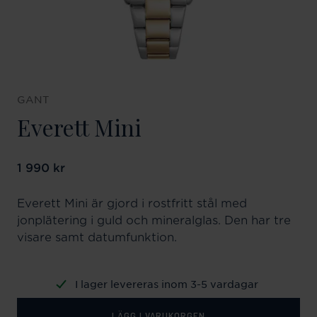
GANT
Everett Mini
Pris
1 990 kr
:
1 990 kr
Everett Mini är gjord i rostfritt stål med
jonplätering i guld och mineralglas. Den har tre
visare samt datumfunktion.
I lager levereras inom 3-5 vardagar
LÄGG I VARUKORGEN