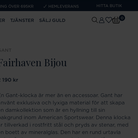
HITTA BUTIK
ING ÖVER 695KR
HEMLEVERANS
0
ER
TJÄNSTER
SÄLJ GULD
GANT
Fairhaven Bijou
ris
2 190 kr
:
2 190 kr
En Gant-klocka är mer än en accessoar. Gant har
använt exklusiva och lyxiga material för att skapa
n damkollektion som är en hyllning till sin
bakgrund inom American Sportswear. Denna klocka
r tillverkad i rostfritt stål och pryds av stenar, med
en boett av mineralglas. Den har en rund urtavla