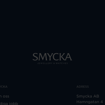
YCKA
ADRESS
 oss
Smycka AB
Hamngatan 4
diga jobb