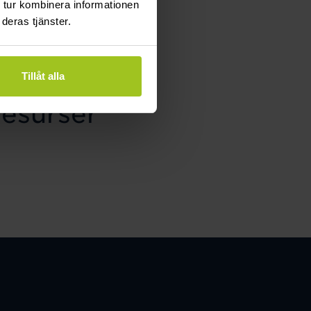
 tur kombinera informationen
deras tjänster.
lbart
Tillåt alla
resurser