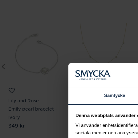
Samtycke
Lily and Rose
Mockberg
Emily pearl bracelet -
Ellie Gold Necklace
Denna webbplats använder 
Pris
799 kr
:
799 kr
Ivory
Pris
349 kr
:
349 kr
Vi använder enhetsidentifierar
sociala medier och analysera 