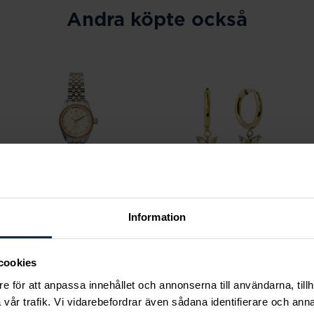
Andra köpte också
Information
Mockberg
Mockberg
Royal Watch 28 mm
Butterfly Gold Hoops
cookies
Pris
2 399 kr
:
2 399 kr
Pris
599 kr
:
599 kr
e för att anpassa innehållet och annonserna till användarna, tillh
vår trafik. Vi vidarebefordrar även sådana identifierare och anna