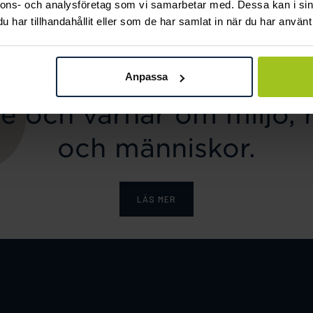
nnons- och analysföretag som vi samarbetar med. Dessa kan i sin
har tillhandahållit eller som de har samlat in när du har använt 
ka tar ansvar för ett hål
Anpassa
e och värnar om miljö, 
och människor.
LÄS MER