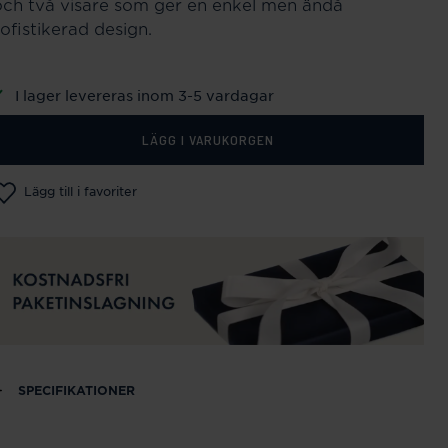
och två visare som ger en enkel men ändå
ofistikerad design.
I lager levereras inom 3-5 vardagar
LÄGG I VARUKORGEN
Lägg till i favoriter
SPECIFIKATIONER