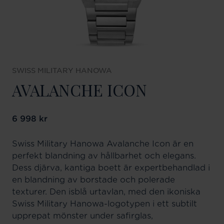
SWISS MILITARY HANOWA
AVALANCHE ICON
Pris
6 998 kr
:
6 998 kr
Swiss Military Hanowa Avalanche Icon är en
perfekt blandning av hållbarhet och elegans.
Dess djärva, kantiga boett är expertbehandlad i
en blandning av borstade och polerade
texturer. Den isblå urtavlan, med den ikoniska
Swiss Military Hanowa-logotypen i ett subtilt
upprepat mönster under safirglas,