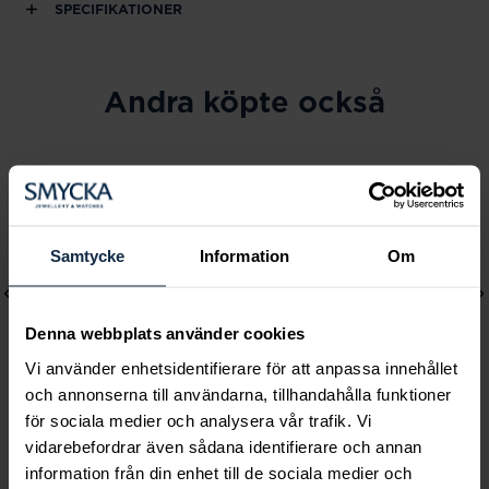
SPECIFIKATIONER
Andra köpte också
Samtycke
Information
Om
Denna webbplats använder cookies
Vi använder enhetsidentifierare för att anpassa innehållet
och annonserna till användarna, tillhandahålla funktioner
för sociala medier och analysera vår trafik. Vi
Lily and Rose
Mockberg
vidarebefordrar även sådana identifierare och annan
information från din enhet till de sociala medier och
Emily pearl bracelet -
Ines Earring