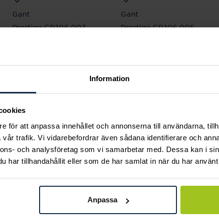
Gant
Gant
Prestige GP.106.003
Prestige GP.106.005
Pris
3 900 kr
:
3 900 kr
Pris
3 900 kr
:
3 900 kr
Information
Andra köpte också
cookies
e för att anpassa innehållet och annonserna till användarna, tillh
vår trafik. Vi vidarebefordrar även sådana identifierare och anna
nnons- och analysföretag som vi samarbetar med. Dessa kan i sin
har tillhandahållit eller som de har samlat in när du har använt 
Anpassa