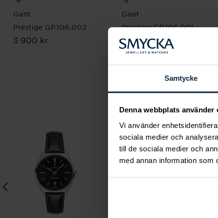
Gant
Gant
Prestige GP.106.002
Prestige GP.106.001
Pris
3 900 kr
:
3 900 kr
Pris
3 900 kr
:
3 900 kr
Samtycke
Denna webbplats använder 
Vi använder enhetsidentifierar
sociala medier och analysera 
till de sociala medier och a
med annan information som du 