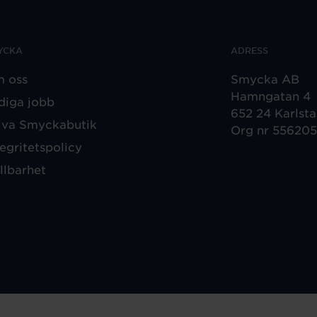
YCKA
ADRESS
 oss
Smycka AB
Hamngatan 4
diga jobb
652 24 Karlst
iva Smyckabutik
Org nr 55620
tegritetspolicy
llbarhet