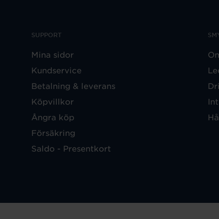
SUPPORT
SM
Mina sidor
Om
Kundservice
Le
Betalning & leverans
Dr
Köpvillkor
In
Ångra köp
Hå
Försäkring
Saldo - Presentkort