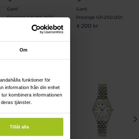
Gant
Gant
Prestige GP.415.003
Prestige GP.250.001
Pris
3 900 kr
:
3 900 kr
Pris
4 200 kr
:
4 200 kr
Om
andahålla funktioner för
n information från din enhet
 tur kombinera informationen
deras tjänster.
Tillåt alla