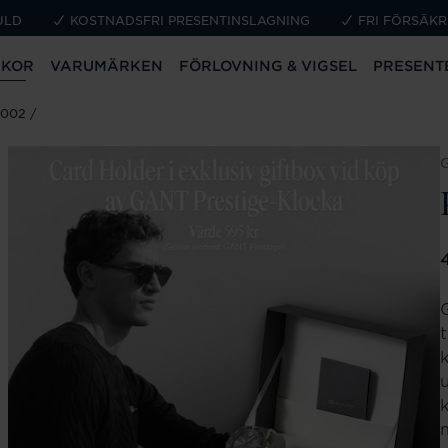
ULD
KOSTNADSFRI PRESENTINSLAGNING
FRI FÖRSÄKR
CKOR
VARUMÄRKEN
FÖRLOVNING & VIGSEL
PRESENT
.002
P
t
u
k