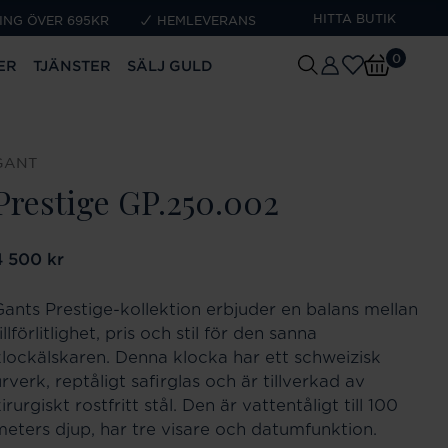
HITTA BUTIK
ING ÖVER 695KR
HEMLEVERANS
0
ER
TJÄNSTER
SÄLJ GULD
GANT
Prestige GP.250.002
ris
4 500 kr
:
4 500 kr
Gants Prestige-kollektion erbjuder en balans mellan
illförlitlighet, pris och stil för den sanna
klockälskaren. Denna klocka har ett schweizisk
rverk, reptåligt safirglas och är tillverkad av
irurgiskt rostfritt stål. Den är vattentåligt till 100
meters djup, har tre visare och datumfunktion.