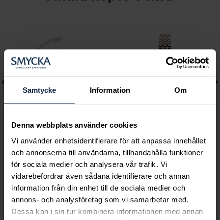
Samtycke
Information
Om
Denna webbplats använder cookies
Vi använder enhetsidentifierare för att anpassa innehållet
Lily and Rose
Mockberg
och annonserna till användarna, tillhandahålla funktioner
Emily pearl bracelet -
Royal Watch 28 mm
för sociala medier och analysera vår trafik. Vi
vidarebefordrar även sådana identifierare och annan
Ivory
Pris
2 399 kr
:
2 399 kr
information från din enhet till de sociala medier och
Pris
349 kr
:
349 kr
annons- och analysföretag som vi samarbetar med.
Dessa kan i sin tur kombinera informationen med annan