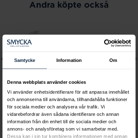
Andra köpte också
Samtycke
Information
Om
Denna webbplats använder cookies
Vi använder enhetsidentifierare för att anpassa innehållet
och annonserna till användarna, tillhandahålla funktioner
Lily and Rose
Mockberg
för sociala medier och analysera vår trafik. Vi
Emily pearl bracelet -
Ines Earring
vidarebefordrar även sådana identifierare och annan
Ivory
Pris
499 kr
:
499 kr
information från din enhet till de sociala medier och
Pris
349 kr
:
349 kr
annons- och analysföretag som vi samarbetar med.
Dessa kan i sin tur kombinera informationen med annan