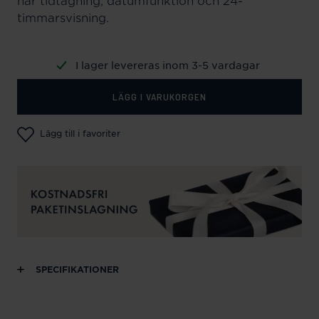
har tidtagning, datumfunktion och 24-
timmarsvisning.
I lager levereras inom 3-5 vardagar
LÄGG I VARUKORGEN
Lägg till i favoriter
SPECIFIKATIONER