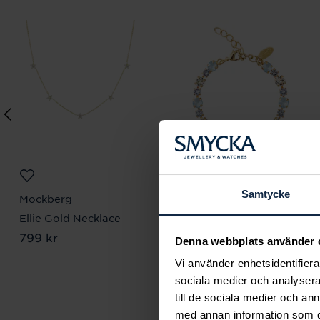
Samtycke
Mockberg
Caroline Svedbom
Ellie Gold Necklace
Calanthe Bracelet /
Pris
799 kr
:
799 kr
Sky Combo
Denna webbplats använder 
Pris
995 kr
:
995 kr
Vi använder enhetsidentifierar
sociala medier och analysera 
till de sociala medier och a
med annan information som du 