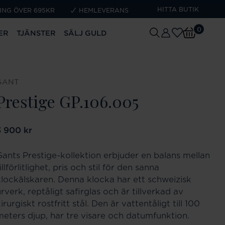
HITTA BUTIK
ING ÖVER 695KR
HEMLEVERANS
0
ER
TJÄNSTER
SÄLJ GULD
GANT
Prestige GP.106.005
ris
3 900 kr
:
3 900 kr
Gants Prestige-kollektion erbjuder en balans mellan
illförlitlighet, pris och stil för den sanna
klockälskaren. Denna klocka har ett schweizisk
rverk, reptåligt safirglas och är tillverkad av
irurgiskt rostfritt stål. Den är vattentåligt till 100
meters djup, har tre visare och datumfunktion.