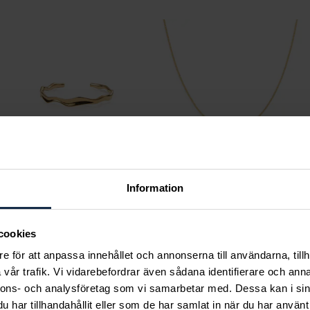
Information
Mockberg
Mockberg
Wavy bolded cuff gold
Thin Curb Chain Gold
bracelet
Medium Necklace
cookies
Pris
899 kr
:
899 kr
Pris
299 kr
:
299 kr
e för att anpassa innehållet och annonserna till användarna, tillh
vår trafik. Vi vidarebefordrar även sådana identifierare och anna
nnons- och analysföretag som vi samarbetar med. Dessa kan i sin
har tillhandahållit eller som de har samlat in när du har använt 