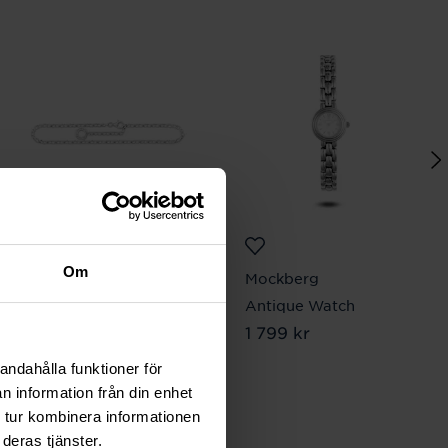
Om
Thomas Sabo
Mockberg
Charm-ankelkedja 26
Antique Watch
Pris
1 799 kr
:
1 799 kr
cm
Pris
499 kr
:
499 kr
andahålla funktioner för
n information från din enhet
 tur kombinera informationen
deras tjänster.