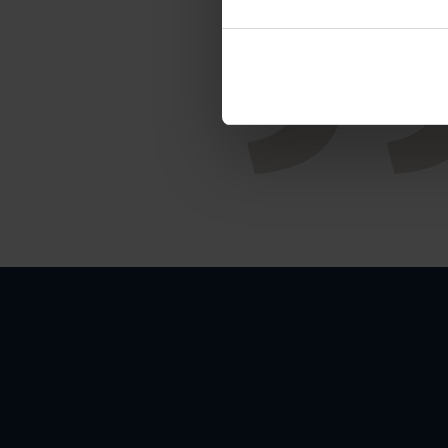
Smyc
samhäll