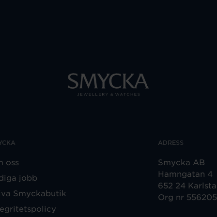
YCKA
ADRESS
 oss
Smycka AB
Hamngatan 4
diga jobb
652 24 Karlst
iva Smyckabutik
Org nr 55620
tegritetspolicy