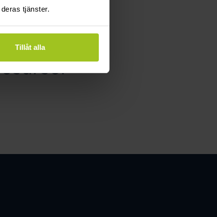
deras tjänster.
lbart
Tillåt alla
resurser