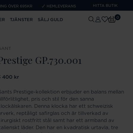
HITTA BUTIK
ING ÖVER 695KR
HEMLEVERANS
0
ER
TJÄNSTER
SÄLJ GULD
GANT
Prestige GP.730.001
ris
3 400 kr
:
3 400 kr
Gants Prestige-kollektion erbjuder en balans mellan
illförlitlighet, pris och stil för den sanna
klockälskaren. Denna klocka har ett schweizisk
rverk, reptåligt safirglas och är tillverkad av
kirurgiskt rostfritt stål samt har ett armband av
talienskt läder. Den har en kvadratisk urtavla, tre