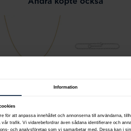
Andra köpte också
Information
Mockberg
Thomas Sabo
Thin Curb Chain Gold
Charm-ankelkedja 26
Medium Necklace
cm
cookies
Pris
299 kr
:
299 kr
Pris
499 kr
:
499 kr
e för att anpassa innehållet och annonserna till användarna, tillh
vår trafik. Vi vidarebefordrar även sådana identifierare och anna
nnons- och analysföretag som vi samarbetar med. Dessa kan i sin