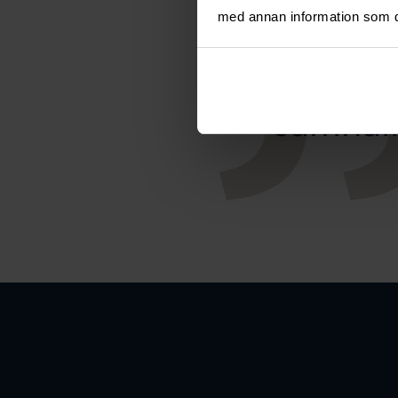
med annan information som du 
Smyc
samhäll