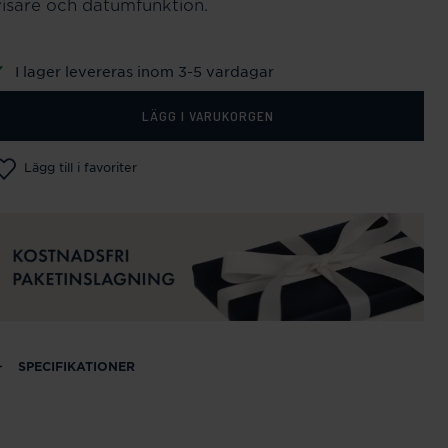
visare och datumfunktion.
I lager levereras inom 3-5 vardagar
LÄGG I VARUKORGEN
Lägg till i favoriter
SPECIFIKATIONER