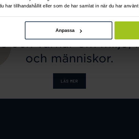
har tillhandahållit eller som de har samlat in när du har använt 
ka tar ansvar för ett hål
Anpassa
e och värnar om miljö, 
och människor.
LÄS MER