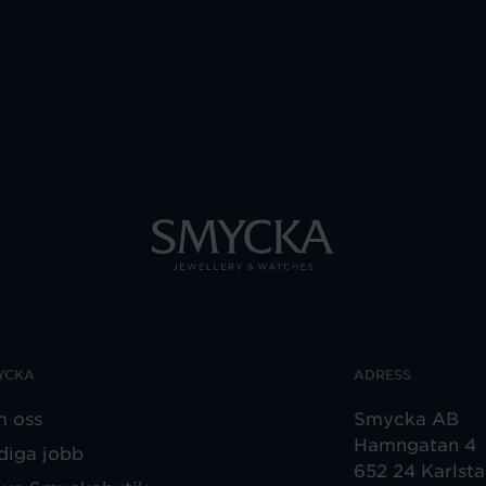
YCKA
ADRESS
 oss
Smycka AB
Hamngatan 4
diga jobb
652 24 Karlst