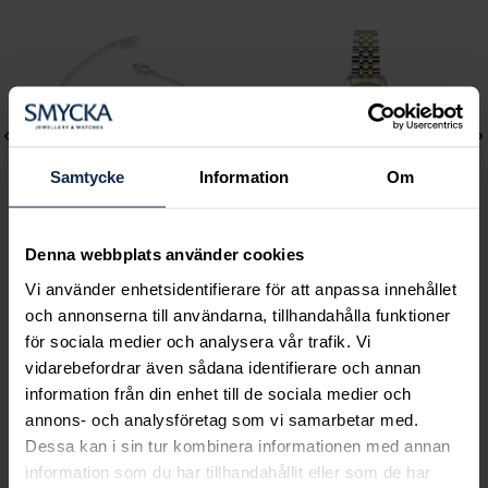
Samtycke
Information
Om
Denna webbplats använder cookies
Lily and Rose
Mockberg
Vi använder enhetsidentifierare för att anpassa innehållet
och annonserna till användarna, tillhandahålla funktioner
Emily pearl bracelet -
Royal Watch 28 mm
för sociala medier och analysera vår trafik. Vi
Ivory
Pris
2 399 kr
:
2 399 kr
vidarebefordrar även sådana identifierare och annan
Pris
349 kr
:
349 kr
information från din enhet till de sociala medier och
annons- och analysföretag som vi samarbetar med.
Dessa kan i sin tur kombinera informationen med annan
information som du har tillhandahållit eller som de har
Smycka tar ansvar för ett hållbart