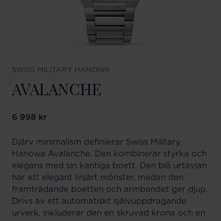
SWISS MILITARY HANOWA
AVALANCHE
Pris
6 998 kr
:
6 998 kr
Djärv minimalism definierar Swiss Military
Hanowa Avalanche. Den kombinerar styrka och
elegans med sin kantiga boett. Den blå urtavlan
har ett elegant linjärt mönster, medan den
framträdande boetten och armbandet ger djup.
Drivs av ett automatiskt självuppdragande
urverk, inkluderar den en skruvad krona och en