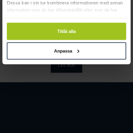
Dessa kan i sin tur kombinera informationen med annan
information som du har tillhandahållit eller som de har
samlat in när du har använt deras tjänster.
Smycka tar ansvar för ett hållbart
Tillåt alla
samhälle och värnar om miljö, resurser
och människor.
Anpassa
LÄS MER