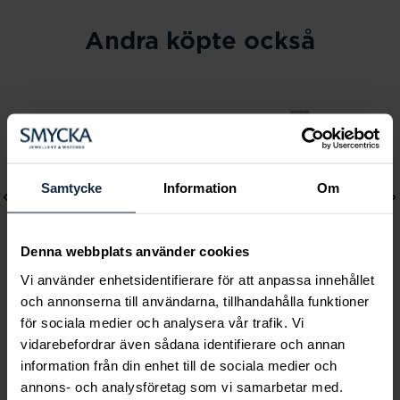
Andra köpte också
Samtycke
Information
Om
Denna webbplats använder cookies
Vi använder enhetsidentifierare för att anpassa innehållet
och annonserna till användarna, tillhandahålla funktioner
Lily and Rose
Mockberg
för sociala medier och analysera vår trafik. Vi
vidarebefordrar även sådana identifierare och annan
Emily pearl bracelet -
Royal Watch 28 mm
information från din enhet till de sociala medier och
Ivory
Pris
2 399 kr
:
2 399 kr
annons- och analysföretag som vi samarbetar med.
Pris
349 kr
:
349 kr