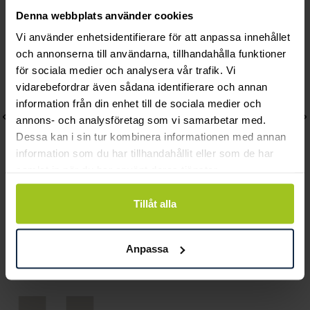
Andra köpte också
Denna webbplats använder cookies
Vi använder enhetsidentifierare för att anpassa innehållet
och annonserna till användarna, tillhandahålla funktioner
för sociala medier och analysera vår trafik. Vi
vidarebefordrar även sådana identifierare och annan
information från din enhet till de sociala medier och
annons- och analysföretag som vi samarbetar med.
Dessa kan i sin tur kombinera informationen med annan
information som du har tillhandahållit eller som de har
samlat in när du har använt deras tjänster.
Tillåt alla
Gant
Gant
Eastham
Prestige GP.301.001
Anpassa
Pris
2 490 kr
:
2 490 kr
Pris
3 900 kr
:
3 900 kr