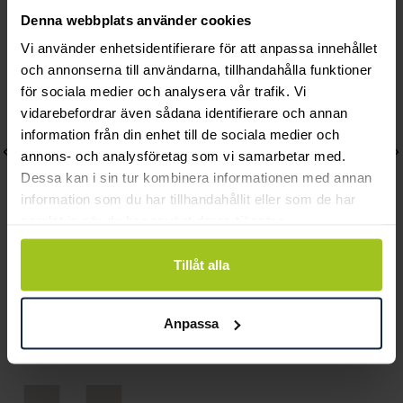
Andra köpte också
Denna webbplats använder cookies
Vi använder enhetsidentifierare för att anpassa innehållet
och annonserna till användarna, tillhandahålla funktioner
för sociala medier och analysera vår trafik. Vi
vidarebefordrar även sådana identifierare och annan
information från din enhet till de sociala medier och
annons- och analysföretag som vi samarbetar med.
Dessa kan i sin tur kombinera informationen med annan
information som du har tillhandahållit eller som de har
samlat in när du har använt deras tjänster.
Tillåt alla
Gant
Gant
Prestige GP.415.002
East Hill
Anpassa
Pris
3 700 kr
:
3 700 kr
Pris
2 490 kr
:
2 490 kr