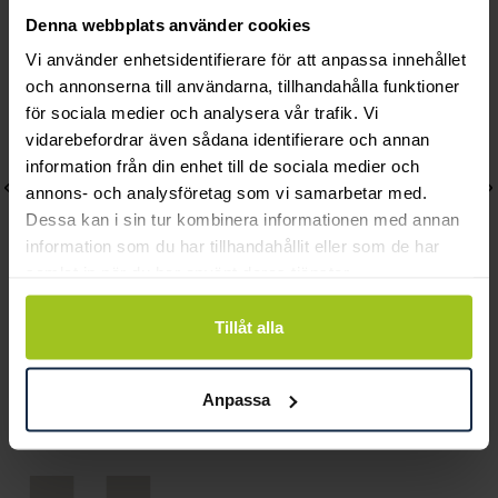
Andra köpte också
Denna webbplats använder cookies
Vi använder enhetsidentifierare för att anpassa innehållet
och annonserna till användarna, tillhandahålla funktioner
för sociala medier och analysera vår trafik. Vi
vidarebefordrar även sådana identifierare och annan
information från din enhet till de sociala medier och
annons- och analysföretag som vi samarbetar med.
Dessa kan i sin tur kombinera informationen med annan
information som du har tillhandahållit eller som de har
samlat in när du har använt deras tjänster.
Tillåt alla
Gant
Gant
Prestige GP.250.002
Park Hill Day Date ll
Anpassa
Pris
4 500 kr
:
4 500 kr
Pris
2 490 kr
:
2 490 kr