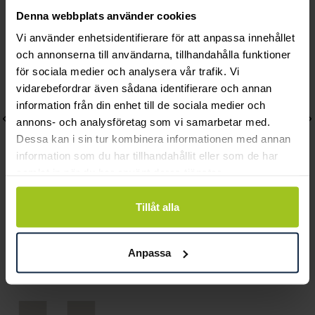
Andra köpte också
Denna webbplats använder cookies
Vi använder enhetsidentifierare för att anpassa innehållet
och annonserna till användarna, tillhandahålla funktioner
för sociala medier och analysera vår trafik. Vi
vidarebefordrar även sådana identifierare och annan
information från din enhet till de sociala medier och
annons- och analysföretag som vi samarbetar med.
Dessa kan i sin tur kombinera informationen med annan
information som du har tillhandahållit eller som de har
samlat in när du har använt deras tjänster.
Tillåt alla
Gant
Gant
Prestige GP.250.002
Watertown
Anpassa
Pris
4 500 kr
:
4 500 kr
Pris
2 690 kr
:
2 690 kr