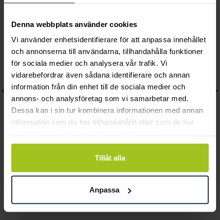
Andra köpte också
Denna webbplats använder cookies
Vi använder enhetsidentifierare för att anpassa innehållet
och annonserna till användarna, tillhandahålla funktioner
för sociala medier och analysera vår trafik. Vi
vidarebefordrar även sådana identifierare och annan
information från din enhet till de sociala medier och
annons- och analysföretag som vi samarbetar med.
Dessa kan i sin tur kombinera informationen med annan
information som du har tillhandahållit eller som de har
samlat in när du har använt deras tjänster.
Gant
Casio
Tillåt alla
Prestige GP.206.004
G-SHOCK GA-B2100-1A
Pris
4 300 kr
:
4 300 kr
Pris
2 199 kr
:
2 199 kr
Anpassa