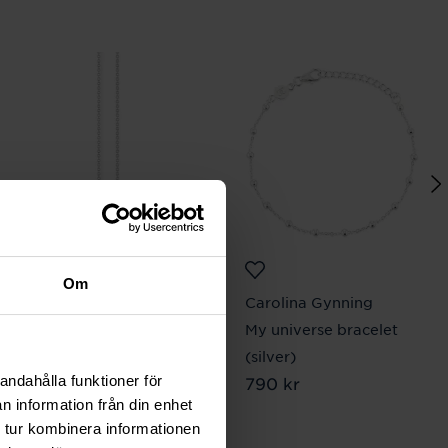
Om
Thomas Sabo
Carolina Gynning
Halsband vit sten
My universe bracelet
Pris
999 kr
:
999 kr
(silver)
andahålla funktioner för
Pris
790 kr
:
790 kr
n information från din enhet
 tur kombinera informationen