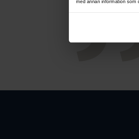
med annan information som du 
Smyc
samhäll