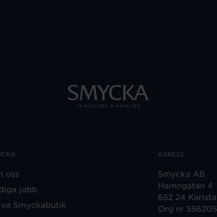
YCKA
ADRESS
 oss
Smycka AB
Hamngatan 4
diga jobb
652 24 Karlst
iva Smyckabutik
Org nr 55620