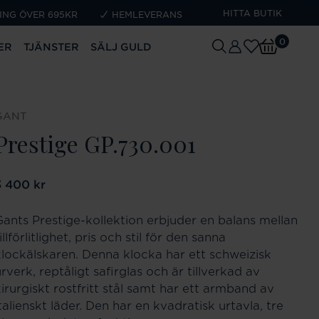
HITTA BUTIK
ING ÖVER 695KR
HEMLEVERANS
0
ER
TJÄNSTER
SÄLJ GULD
GANT
Prestige GP.730.001
ris
3 400 kr
:
3 400 kr
Gants Prestige-kollektion erbjuder en balans mellan
illförlitlighet, pris och stil för den sanna
klockälskaren. Denna klocka har ett schweizisk
rverk, reptåligt safirglas och är tillverkad av
kirurgiskt rostfritt stål samt har ett armband av
talienskt läder. Den har en kvadratisk urtavla, tre