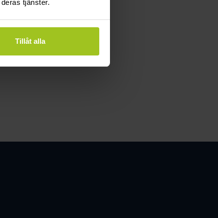
deras tjänster.
lbart
Tillåt alla
resurser