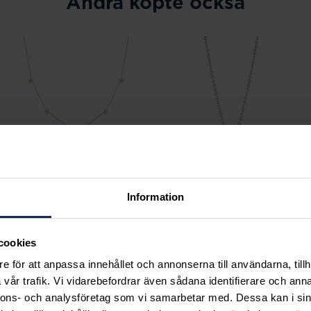
Andra köpte också
Information
Mockberg
Sif Jakobs Jewellery
Ellie Gold Necklace
Halsband Princess
cookies
Pris
799 kr
:
799 kr
Piccolo
e för att anpassa innehållet och annonserna till användarna, tillh
Pris
949 kr
:
949 kr
vår trafik. Vi vidarebefordrar även sådana identifierare och anna
nnons- och analysföretag som vi samarbetar med. Dessa kan i sin