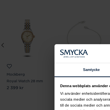
Samtycke
Mockberg
Lily and Rose
Royal Watch 28 mm
Emily pearl bracelet -
Denna webbplats använder 
Pris
2 399 kr
:
2 399 kr
Ivory
Vi använder enhetsidentifierar
Pris
349 kr
:
349 kr
sociala medier och analysera 
till de sociala medier och a