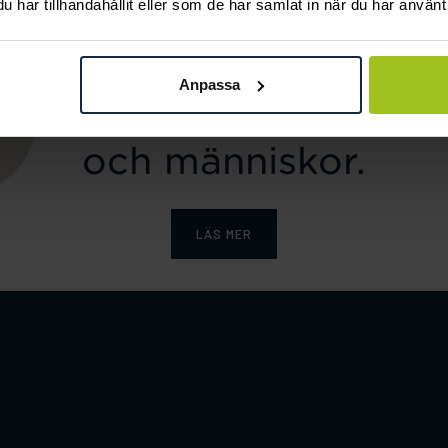
har tillhandahållit eller som de har samlat in när du har använt 
ka tar ansvar för ett hål
Anpassa
e och värnar om miljö, 
och människor.
LÄS MER