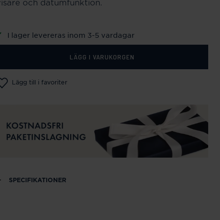
visare och datumfunktion.
I lager levereras inom 3-5 vardagar
LÄGG I VARUKORGEN
Lägg till i favoriter
SPECIFIKATIONER