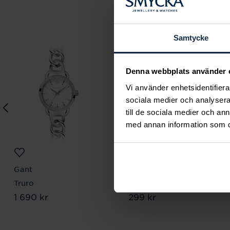
Samtycke
Denna webbplats använder 
Vi använder enhetsidentifierar
sociala medier och analysera 
till de sociala medier och a
med annan information som du 
Gant
By Billgren
Truro
Armband
Pris
1 690 kr
:
1 690 kr
Pris
299 kr
:
299 kr