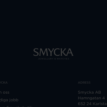
YCKA
ADRESS
 oss
Smycka AB
Hamngatan 4
diga jobb
652 24 Karlst