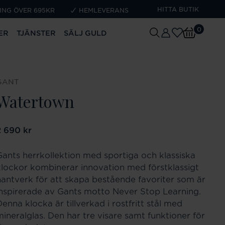
HITTA BUTIK
ING ÖVER 695KR
HEMLEVERANS
0
ER
TJÄNSTER
SÄLJ GULD
GANT
Watertown
ris
2 690 kr
:
2 690 kr
Gants herrkollektion med sportiga och klassiska
klockor kombinerar innovation med förstklassigt
hantverk för att skapa bestående favoriter som är
inspirerade av Gants motto Never Stop Learning.
enna klocka är tillverkad i rostfritt stål med
mineralglas. Den har tre visare samt funktioner för