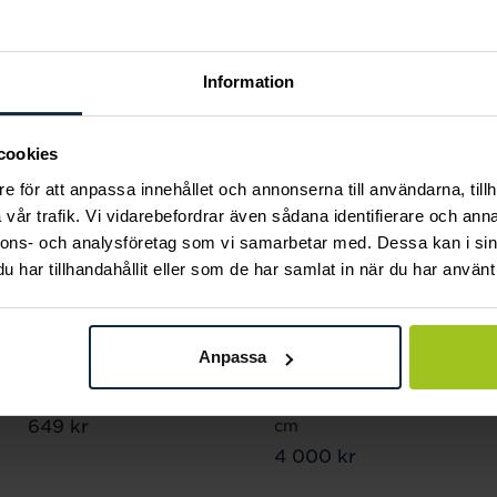
Andra köpte också
Information
cookies
e för att anpassa innehållet och annonserna till användarna, tillh
vår trafik. Vi vidarebefordrar även sådana identifierare och anna
nnons- och analysföretag som vi samarbetar med. Dessa kan i sin
har tillhandahållit eller som de har samlat in när du har använt 
Anpassa
Arock
August
TYLER Bracelet
Ankarlänk 5,6 mm 45
Pris
649 kr
:
649 kr
cm
Pris
4 000 kr
:
4 000 kr