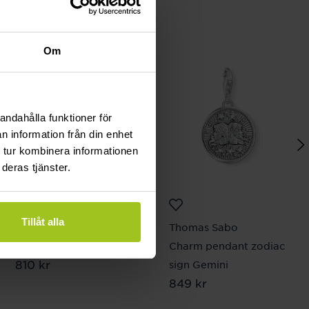
Om
andahålla funktioner för
n information från din enhet
 tur kombinera informationen
deras tjänster.
Tillåt alla
August
Thomas Sabo
Rainbow örhängen
Charm pendant zodiac
Pris
810 kr
:
810 kr
sign Gemini
Pris
849 kr
:
849 kr