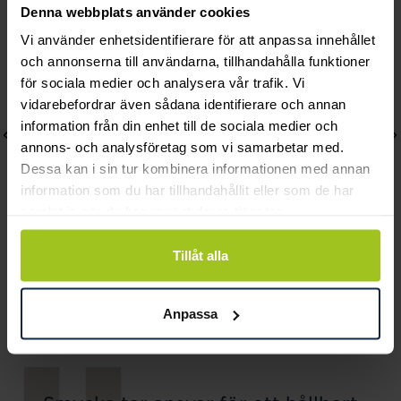
Denna webbplats använder cookies
Vi använder enhetsidentifierare för att anpassa innehållet
och annonserna till användarna, tillhandahålla funktioner
för sociala medier och analysera vår trafik. Vi
vidarebefordrar även sådana identifierare och annan
information från din enhet till de sociala medier och
annons- och analysföretag som vi samarbetar med.
Dessa kan i sin tur kombinera informationen med annan
information som du har tillhandahållit eller som de har
samlat in när du har använt deras tjänster.
Tillåt alla
Gant
Gant
Easthill Day-Date
East Hill
Anpassa
Pris
2 690 kr
:
2 690 kr
Pris
2 490 kr
:
2 490 kr