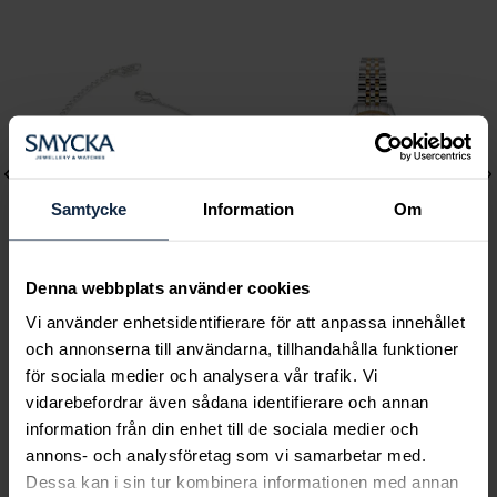
Samtycke
Information
Om
Denna webbplats använder cookies
Lily and Rose
Mockberg
Vi använder enhetsidentifierare för att anpassa innehållet
och annonserna till användarna, tillhandahålla funktioner
Emily pearl bracelet -
Royal Watch 28 mm
för sociala medier och analysera vår trafik. Vi
Ivory
Pris
2 399 kr
:
2 399 kr
vidarebefordrar även sådana identifierare och annan
Pris
349 kr
:
349 kr
information från din enhet till de sociala medier och
annons- och analysföretag som vi samarbetar med.
Dessa kan i sin tur kombinera informationen med annan