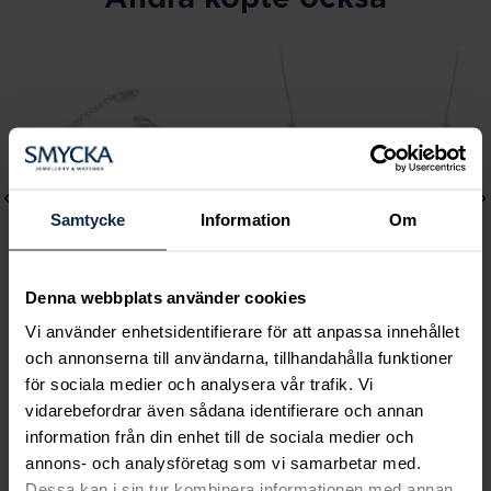
Samtycke
Information
Om
Denna webbplats använder cookies
Vi använder enhetsidentifierare för att anpassa innehållet
Lily and Rose
Mockberg
och annonserna till användarna, tillhandahålla funktioner
Emily pearl bracelet -
Ellie Gold Necklace
för sociala medier och analysera vår trafik. Vi
Ivory
Pris
799 kr
:
799 kr
vidarebefordrar även sådana identifierare och annan
Pris
349 kr
:
349 kr
information från din enhet till de sociala medier och
annons- och analysföretag som vi samarbetar med.
Dessa kan i sin tur kombinera informationen med annan