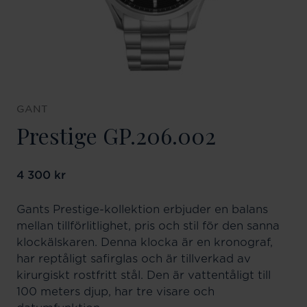
GANT
Prestige GP.206.002
Pris
4 300 kr
:
4 300 kr
Gants Prestige-kollektion erbjuder en balans
mellan tillförlitlighet, pris och stil för den sanna
klockälskaren. Denna klocka är en kronograf,
har reptåligt safirglas och är tillverkad av
kirurgiskt rostfritt stål. Den är vattentåligt till
100 meters djup, har tre visare och