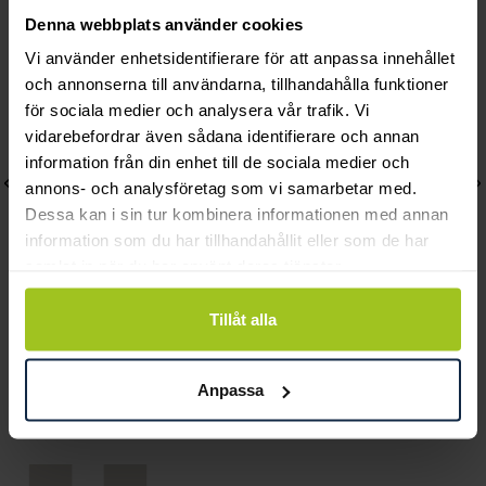
Andra köpte också
Denna webbplats använder cookies
Vi använder enhetsidentifierare för att anpassa innehållet
och annonserna till användarna, tillhandahålla funktioner
för sociala medier och analysera vår trafik. Vi
vidarebefordrar även sådana identifierare och annan
information från din enhet till de sociala medier och
annons- och analysföretag som vi samarbetar med.
Dessa kan i sin tur kombinera informationen med annan
information som du har tillhandahållit eller som de har
samlat in när du har använt deras tjänster.
Tillåt alla
Gant
Gant
Bergamo
Prestige GP.415.002
Anpassa
Pris
2 690 kr
:
2 690 kr
Pris
3 700 kr
:
3 700 kr