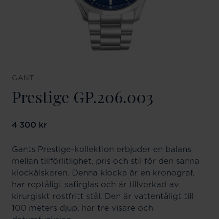
GANT
Prestige GP.206.003
Pris
4 300 kr
:
4 300 kr
Gants Prestige-kollektion erbjuder en balans
mellan tillförlitlighet, pris och stil för den sanna
klockälskaren. Denna klocka är en kronograf,
har reptåligt safirglas och är tillverkad av
kirurgiskt rostfritt stål. Den är vattentåligt till
100 meters djup, har tre visare och