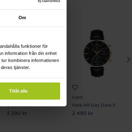
Om
andahålla funktioner för
n information från din enhet
 tur kombinera informationen
deras tjänster.
Tillåt alla
Gant
Gant
Greenfield
Park Hill Day Date ll
Pris
3 290 kr
:
3 290 kr
Pris
2 490 kr
:
2 490 kr