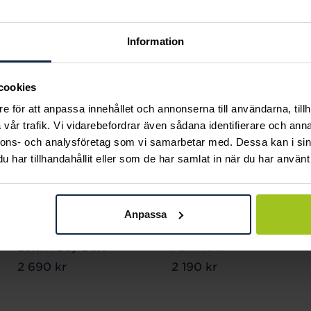
Andra köpte också
Information
cookies
e för att anpassa innehållet och annonserna till användarna, tillh
vår trafik. Vi vidarebefordrar även sådana identifierare och anna
nnons- och analysföretag som vi samarbetar med. Dessa kan i sin
har tillhandahållit eller som de har samlat in när du har använt 
Anpassa
Gant
Gant
Easthill Day-Date
Park Hill III
Pris
2 690 kr
:
2 690 kr
Pris
2 190 kr
:
2 190 kr