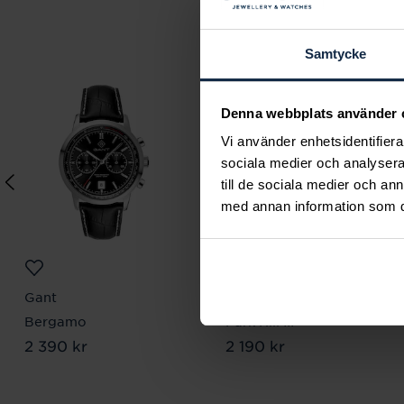
Samtycke
Denna webbplats använder 
Vi använder enhetsidentifierar
sociala medier och analysera 
till de sociala medier och a
med annan information som du 
Gant
Gant
Bergamo
Park Hill III
Pris
2 390 kr
:
2 390 kr
Pris
2 190 kr
:
2 190 kr