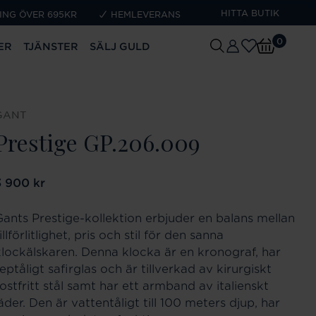
HITTA BUTIK
ING ÖVER 695KR
HEMLEVERANS
0
ER
TJÄNSTER
SÄLJ GULD
GANT
Prestige GP.206.009
ris
3 900 kr
:
3 900 kr
Gants Prestige-kollektion erbjuder en balans mellan
illförlitlighet, pris och stil för den sanna
klockälskaren. Denna klocka är en kronograf, har
eptåligt safirglas och är tillverkad av kirurgiskt
ostfritt stål samt har ett armband av italienskt
äder. Den är vattentåligt till 100 meters djup, har