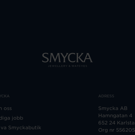
YCKA
ADRESS
 oss
Smycka AB
Hamngatan 4
diga jobb
652 24 Karlst
iva Smyckabutik
Org nr 55620