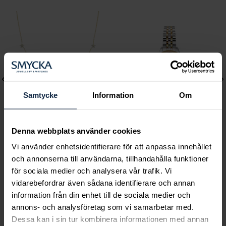
Samtycke
Information
Om
Denna webbplats använder cookies
Mockberg
Mockberg
Vi använder enhetsidentifierare för att anpassa innehållet
och annonserna till användarna, tillhandahålla funktioner
Ellie Gold Necklace
Royal Watch 28 mm
för sociala medier och analysera vår trafik. Vi
Pris
799 kr
:
799 kr
Pris
2 399 kr
:
2 399 kr
vidarebefordrar även sådana identifierare och annan
information från din enhet till de sociala medier och
annons- och analysföretag som vi samarbetar med.
Dessa kan i sin tur kombinera informationen med annan