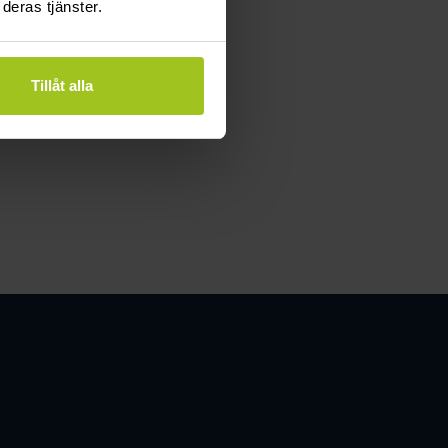
deras tjänster.
lbart
Tillåt alla
resurser