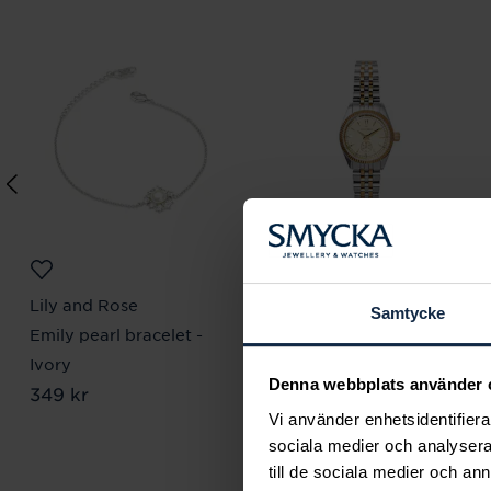
Lily and Rose
Mockberg
Samtycke
Emily pearl bracelet -
Royal Watch 28 mm
Pris
2 399 kr
:
2 399 kr
Ivory
Denna webbplats använder 
Pris
349 kr
:
349 kr
Vi använder enhetsidentifierar
sociala medier och analysera 
till de sociala medier och a