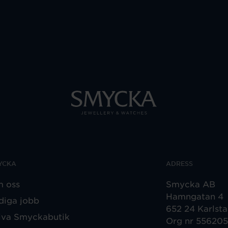
YCKA
ADRESS
 oss
Smycka AB
Hamngatan 4
diga jobb
652 24 Karlst
iva Smyckabutik
Org nr 55620