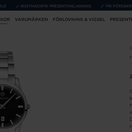
ULD
KOSTNADSFRI PRESENTINSLAGNING
FRI FÖRSÄKR
CKOR
VARUMÄRKEN
FÖRLOVNING & VIGSEL
PRESENT
P
D