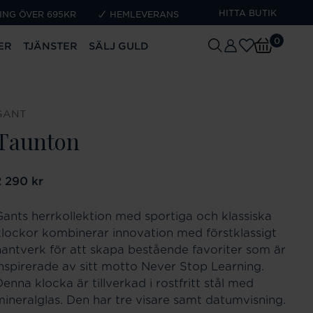
HITTA BUTIK
ING ÖVER 695KR
HEMLEVERANS
0
ER
TJÄNSTER
SÄLJ GULD
GANT
Taunton
ris
2 290 kr
:
2 290 kr
Gants herrkollektion med sportiga och klassiska
klockor kombinerar innovation med förstklassigt
hantverk för att skapa bestående favoriter som är
inspirerade av sitt motto Never Stop Learning.
enna klocka är tillverkad i rostfritt stål med
mineralglas. Den har tre visare samt datumvisning.