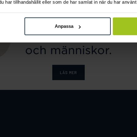
har tillhandahållit eller som de har samlat in när du har använt 
ka tar ansvar för ett hål
Anpassa
e och värnar om miljö, 
och människor.
LÄS MER