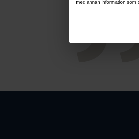
med annan information som du 
Smyc
samhäll