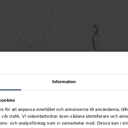
Mockberg
Thomas Sabo
Information
Ellie Gold Necklace
Charm-hängsmycke
Pris
799 kr
:
799 kr
bokstaven F Connect
cookies
Pris
319 kr
:
319 kr
e för att anpassa innehållet och annonserna till användarna, tillh
vår trafik. Vi vidarebefordrar även sådana identifierare och anna
nnons- och analysföretag som vi samarbetar med. Dessa kan i sin