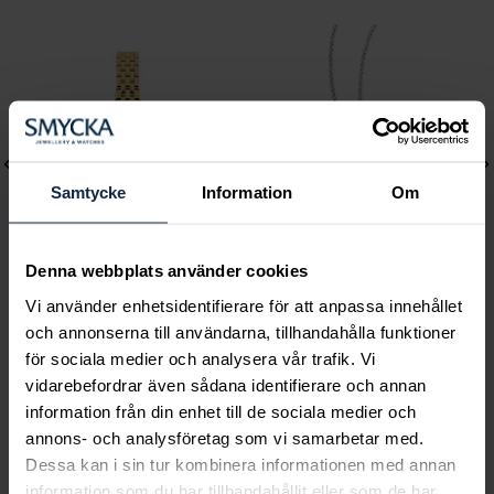
Samtycke
Information
Om
Denna webbplats använder cookies
Vi använder enhetsidentifierare för att anpassa innehållet
Mockberg
August
och annonserna till användarna, tillhandahålla funktioner
Timeless Petite Watch
Faith Mini halsband
för sociala medier och analysera vår trafik. Vi
Pris
1 999 kr
:
1 999 kr
Pris
560 kr
:
560 kr
vidarebefordrar även sådana identifierare och annan
information från din enhet till de sociala medier och
annons- och analysföretag som vi samarbetar med.
Dessa kan i sin tur kombinera informationen med annan
information som du har tillhandahållit eller som de har