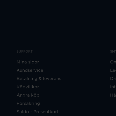
SUPPORT
SM
Mina sidor
Om
Kundservice
Le
Betalning & leverans
Dr
Köpvillkor
In
Ångra köp
Hå
Försäkring
Saldo - Presentkort