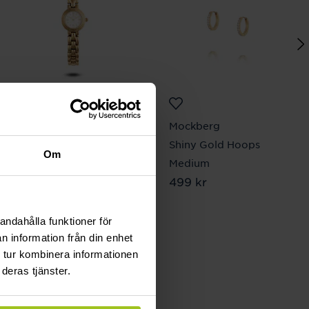
Mockberg
Mockberg
Antique Watch
Shiny Gold Hoops
Om
Pris
1 799 kr
:
1 799 kr
Medium
Pris
499 kr
:
499 kr
andahålla funktioner för
n information från din enhet
 tur kombinera informationen
lbart
deras tjänster.
resurser