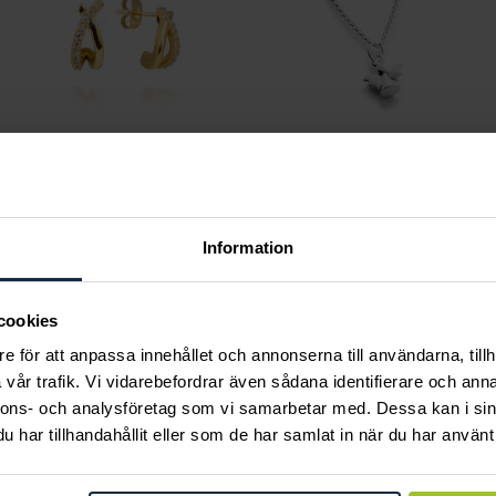
Mockberg
August
Ines Earring
Angel halsband
Information
Pris
499 kr
:
499 kr
Pris
560 kr
:
560 kr
cookies
e för att anpassa innehållet och annonserna till användarna, tillh
vår trafik. Vi vidarebefordrar även sådana identifierare och anna
nnons- och analysföretag som vi samarbetar med. Dessa kan i sin
ka tar ansvar för ett hål
har tillhandahållit eller som de har samlat in när du har använt 
e och värnar om miljö, 