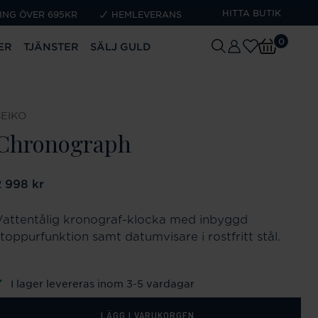
HITTA BUTIK
ING ÖVER 695KR
HEMLEVERANS
0
ER
TJÄNSTER
SÄLJ GULD
SEIKO
Chronograph
ris
2 998 kr
:
2 998 kr
Vattentålig kronograf-klocka med inbyggd
stoppurfunktion samt datumvisare i rostfritt stål.
I lager levereras inom 3-5 vardagar
LÄGG I VARUKORGEN