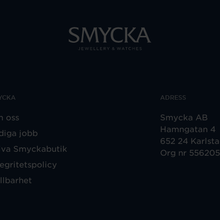
YCKA
ADRESS
 oss
Smycka AB
Hamngatan 4
diga jobb
652 24 Karlst
iva Smyckabutik
Org nr 55620
tegritetspolicy
llbarhet