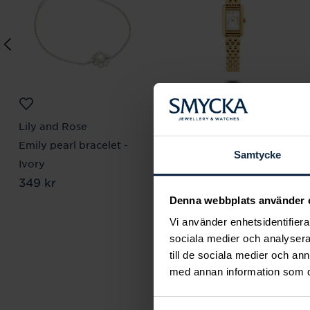
Lily and Rose
Mockberg
Emily pearl bracelet -
Timeless Petite Watch
Samtycke
Pris
1 999 kr
:
1 999 kr
Ivory
Pris
349 kr
:
349 kr
Denna webbplats använder 
Vi använder enhetsidentifierar
sociala medier och analysera 
till de sociala medier och a
Smyc
med annan information som du 
samhäll