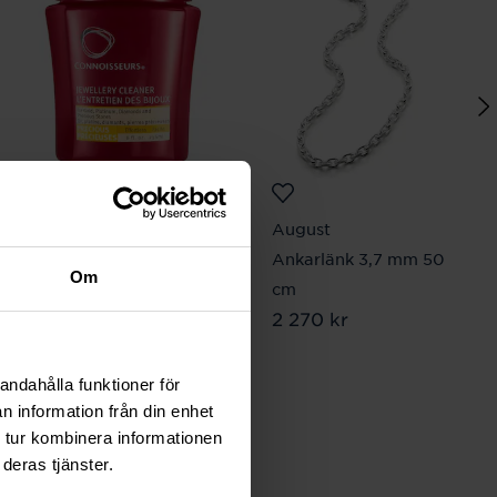
Connoisseurs
August
Precious Jewellery
Ankarlänk 3,7 mm 50
Om
Cleaner Gold
cm
Pris
199 kr
:
199 kr
Pris
2 270 kr
:
2 270 kr
andahålla funktioner för
n information från din enhet
 tur kombinera informationen
deras tjänster.
lbart