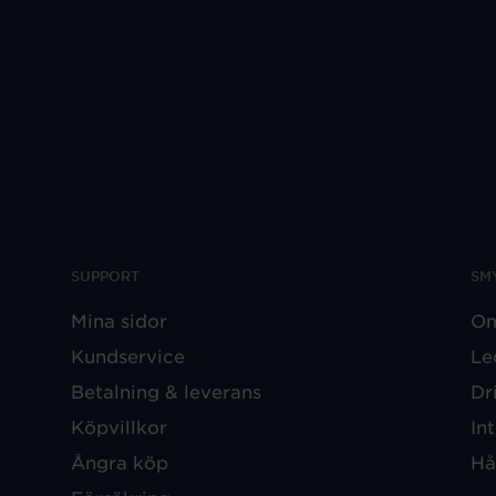
SUPPORT
SM
Mina sidor
Om
Kundservice
Le
Betalning & leverans
Dr
Köpvillkor
In
Ångra köp
Hå