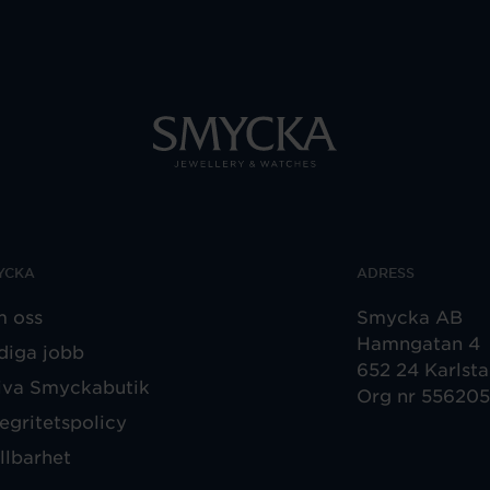
YCKA
ADRESS
 oss
Smycka AB
Hamngatan 4
diga jobb
652 24 Karlst
iva Smyckabutik
Org nr 55620
tegritetspolicy
llbarhet