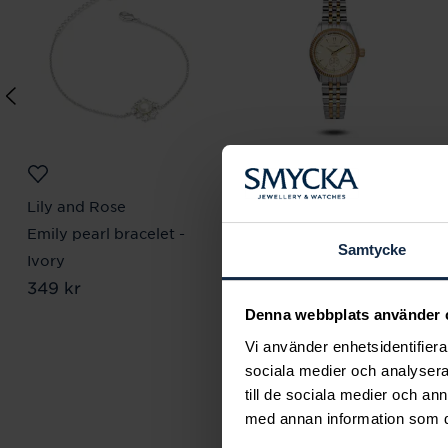
Lily and Rose
Mockberg
Emily pearl bracelet -
Royal Watch 28 mm
Samtycke
Pris
2 399 kr
:
2 399 kr
Ivory
Pris
349 kr
:
349 kr
Denna webbplats använder 
Vi använder enhetsidentifierar
sociala medier och analysera 
till de sociala medier och a
med annan information som du 
Smyc