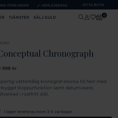
HITTA BUTIK
ING ÖVER 695KR
HEMLEVERANS
0
ER
TJÄNSTER
SÄLJ GULD
SEIKO
Conceptual Chronograph
ris
4 998 kr
:
4 998 kr
Sportig vattentålig kronograf-klocka till herr med
inbyggd stoppurfunktion samt datumvisare,
illverkad i rostfritt stål.
I lager levereras inom 3-5 vardagar