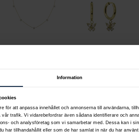
Mockberg
Mockberg
Ellie Gold Necklace
Butterfly Gold Hoops
Information
Pris
799 kr
:
799 kr
Pris
599 kr
:
599 kr
cookies
e för att anpassa innehållet och annonserna till användarna, tillh
vår trafik. Vi vidarebefordrar även sådana identifierare och anna
nnons- och analysföretag som vi samarbetar med. Dessa kan i sin
har tillhandahållit eller som de har samlat in när du har använt 
ka tar ansvar för ett hål