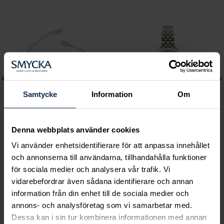
Samtycke
Information
Om
Denna webbplats använder cookies
Lily and Rose
Mockberg
Vi använder enhetsidentifierare för att anpassa innehållet
och annonserna till användarna, tillhandahålla funktioner
Emily pearl bracelet -
Royal Watch 28 mm
för sociala medier och analysera vår trafik. Vi
Ivory
Pris
2 399 kr
:
2 399 kr
vidarebefordrar även sådana identifierare och annan
Pris
349 kr
:
349 kr
information från din enhet till de sociala medier och
annons- och analysföretag som vi samarbetar med.
Dessa kan i sin tur kombinera informationen med annan