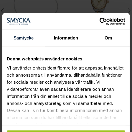
Samtycke
Information
Om
Lily and Rose
Mockberg
Emily pearl bracelet -
Royal Watch 28 mm
Denna webbplats använder cookies
Ivory
Pris
2 399 kr
:
2 399 kr
Vi använder enhetsidentifierare för att anpassa innehållet
Pris
349 kr
:
349 kr
och annonserna till användarna, tillhandahålla funktioner
för sociala medier och analysera vår trafik. Vi
vidarebefordrar även sådana identifierare och annan
information från din enhet till de sociala medier och
annons- och analysföretag som vi samarbetar med.
Smycka tar ansvar för ett hållbart
Dessa kan i sin tur kombinera informationen med annan
information som du har tillhandahållit eller som de har
samhälle och värnar om miljö, resurser
samlat in när du har använt deras tjänster.
och människor.