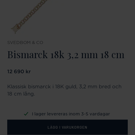
SVEDBOM & CO
Bismarck 18k 3,2 mm 18 cm
Pris
12 690 kr
:
12 690 kr
Klassisk bismarck i 18K guld, 3,2 mm bred och
18 cm lång.
I lager levereras inom 3-5 vardagar
LÄGG I VARUKORGEN