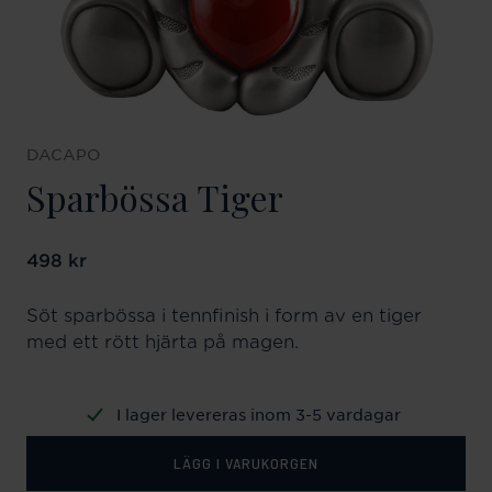
DACAPO
Sparbössa Tiger
Pris
498 kr
:
498 kr
Söt sparbössa i tennfinish i form av en tiger
med ett rött hjärta på magen.
I lager levereras inom 3-5 vardagar
LÄGG I VARUKORGEN