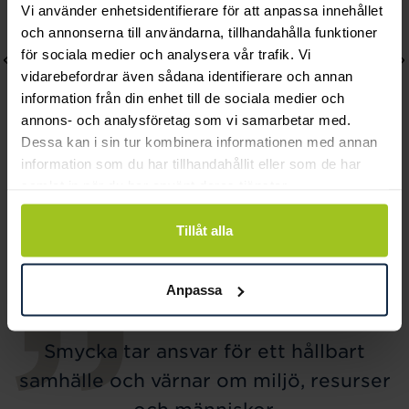
Vi använder enhetsidentifierare för att anpassa innehållet
och annonserna till användarna, tillhandahålla funktioner
för sociala medier och analysera vår trafik. Vi
vidarebefordrar även sådana identifierare och annan
information från din enhet till de sociala medier och
annons- och analysföretag som vi samarbetar med.
Dessa kan i sin tur kombinera informationen med annan
information som du har tillhandahållit eller som de har
samlat in när du har använt deras tjänster.
Dacapo
Dacapo
Dopflaggstång
Barnmugg Bamse
Tillåt alla
Pris
898 kr
:
898 kr
Pris
369 kr
:
369 kr
Anpassa
Smycka tar ansvar för ett hållbart
samhälle och värnar om miljö, resurser