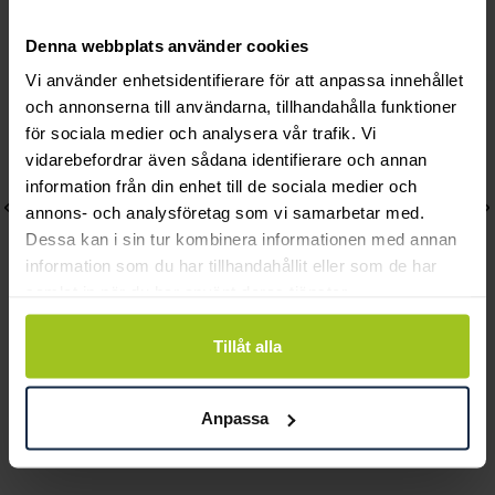
Andra köpte också
Denna webbplats använder cookies
Vi använder enhetsidentifierare för att anpassa innehållet
och annonserna till användarna, tillhandahålla funktioner
för sociala medier och analysera vår trafik. Vi
vidarebefordrar även sådana identifierare och annan
information från din enhet till de sociala medier och
annons- och analysföretag som vi samarbetar med.
Dessa kan i sin tur kombinera informationen med annan
information som du har tillhandahållit eller som de har
samlat in när du har använt deras tjänster.
Tillåt alla
August
August
Faith Hope Love
Rainbow förgyllt
Anpassa
halsband
halsband
Pris
570 kr
:
570 kr
Pris
1 470 kr
:
1 470 kr