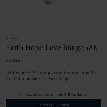
AUGUST
Faith Hope Love hänge 18K
Pris
2 230 kr
:
2 230 kr
Nätt hänge i 18K rödguld med symbolerna för
tro, hopp och kärlek. Exkl. kedja.
I lager levereras inom 3-5 vardagar
LÄGG I VARUKORGEN