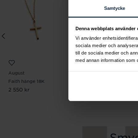
Samtycke
Denna webbplats använder 
Vi använder enhetsidentifierar
sociala medier och analysera 
till de sociala medier och a
med annan information som du 
August
August
Faith hänge 18K
Faith Mini förgyllt
Pris
2 550 kr
:
2 550 kr
halsband
Pris
610 kr
:
610 kr
Smyc