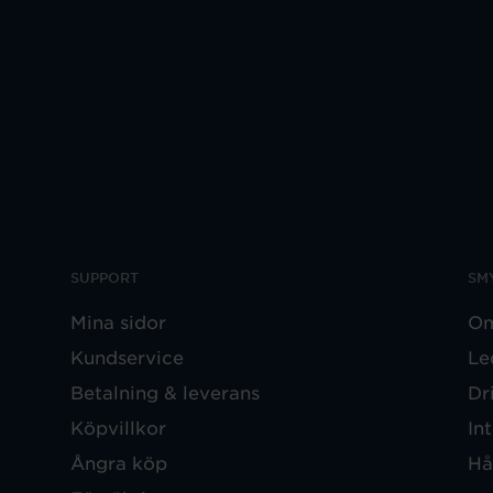
SUPPORT
SM
Mina sidor
Om
Kundservice
Le
Betalning & leverans
Dr
Köpvillkor
In
Ångra köp
Hå