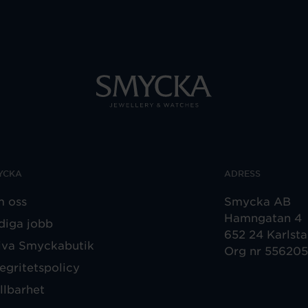
YCKA
ADRESS
 oss
Smycka AB
Hamngatan 4
diga jobb
652 24 Karlst
iva Smyckabutik
Org nr 55620
tegritetspolicy
llbarhet