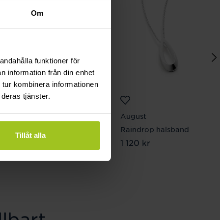
Om
andahålla funktioner för
n information från din enhet
 tur kombinera informationen
deras tjänster.
August
August
Raindrop förgyllda
Raindrop halsband
Tillåt alla
Pris
1 120 kr
:
1 120 kr
örhängen
Pris
1 020 kr
:
1 020 kr
lbart