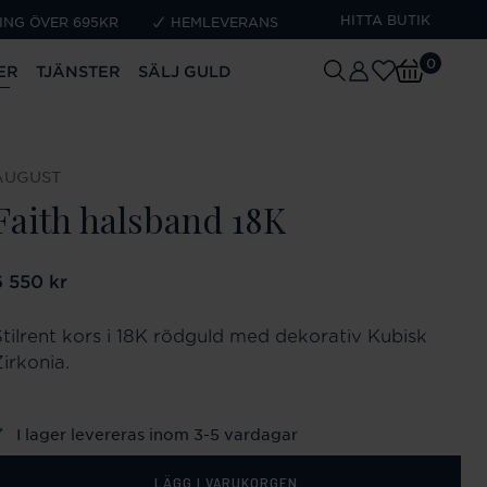
HITTA BUTIK
ING ÖVER 695KR
HEMLEVERANS
0
ER
TJÄNSTER
SÄLJ GULD
AUGUST
Faith halsband 18K
ris
6 550 kr
:
6 550 kr
Stilrent kors i 18K rödguld med dekorativ Kubisk
irkonia.
I lager levereras inom 3-5 vardagar
LÄGG I VARUKORGEN