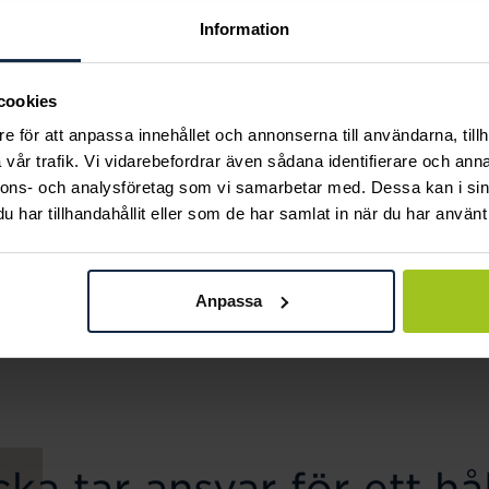
Information
cookies
e för att anpassa innehållet och annonserna till användarna, tillh
vår trafik. Vi vidarebefordrar även sådana identifierare och anna
nnons- och analysföretag som vi samarbetar med. Dessa kan i sin
har tillhandahållit eller som de har samlat in när du har använt 
August
August
My Diamond halsband
Faith hänge 18K RG CZ
Anpassa
Pris
9 000 kr
:
9 000 kr
Pris
3 650 kr
:
3 650 kr
ka tar ansvar för ett hål