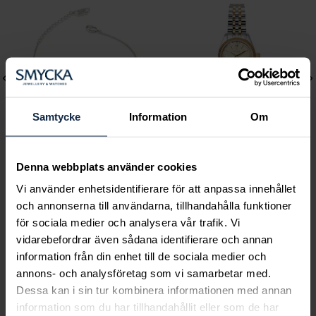
Samtycke
Information
Om
Denna webbplats använder cookies
Lily and Rose
Mockberg
Vi använder enhetsidentifierare för att anpassa innehållet
Emily pearl bracelet -
Royal Watch 28 mm
och annonserna till användarna, tillhandahålla funktioner
Ivory
Pris
2 399 kr
:
2 399 kr
för sociala medier och analysera vår trafik. Vi
Pris
349 kr
:
349 kr
vidarebefordrar även sådana identifierare och annan
information från din enhet till de sociala medier och
annons- och analysföretag som vi samarbetar med.
Dessa kan i sin tur kombinera informationen med annan
information som du har tillhandahållit eller som de har