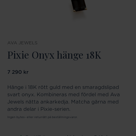
AVA JEWELS
Pixie Onyx hänge 18K
Pris
7 290 kr
:
7 290 kr
Hänge i 18K rött guld med en smaragdslipad
svart onyx. Kombineras med fördel med Ava
Jewels nätta ankarkedja. Matcha gärna med
andra delar i Pixie-serien.
Ingen bytes- eller returrätt på beställningsvaror.