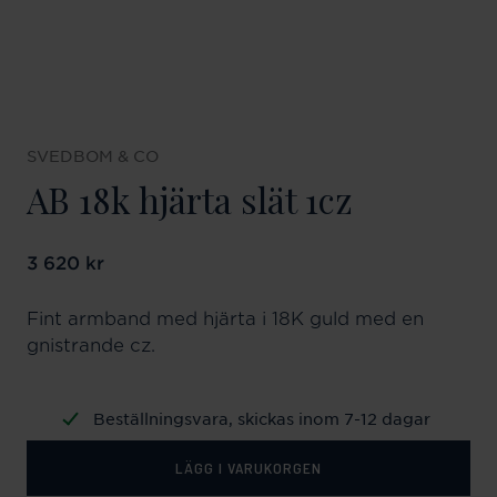
SVEDBOM & CO
AB 18k hjärta slät 1cz
Pris
3 620 kr
:
3 620 kr
Fint armband med hjärta i 18K guld med en
gnistrande cz.
Beställningsvara, skickas inom 7-12 dagar
LÄGG I VARUKORGEN