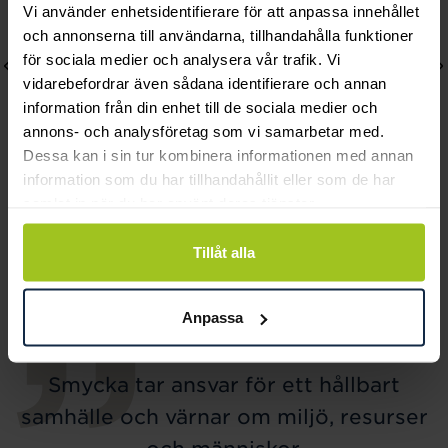
Vi använder enhetsidentifierare för att anpassa innehållet
och annonserna till användarna, tillhandahålla funktioner
för sociala medier och analysera vår trafik. Vi
vidarebefordrar även sådana identifierare och annan
information från din enhet till de sociala medier och
annons- och analysföretag som vi samarbetar med.
Dessa kan i sin tur kombinera informationen med annan
information som du har tillhandahållit eller som de har
samlat in när du har använt deras tjänster.
Svedbom & Co
Svedbom & Co
Halsband 18k knut
Stiftörhängen 18k cirkel
Tillåt alla
Pris
6 030 kr
:
6 030 kr
cz
Pris
3 910 kr
:
3 910 kr
Anpassa
Smycka tar ansvar för ett hållbart
samhälle och värnar om miljö, resurser