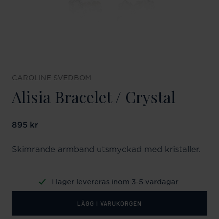
CAROLINE SVEDBOM
Alisia Bracelet / Crystal
Pris
895 kr
:
895 kr
Skimrande armband utsmyckad med kristaller.
I lager levereras inom 3-5 vardagar
LÄGG I VARUKORGEN