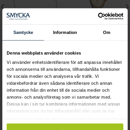
Samtycke
Information
Om
Lily and Rose
Mockberg
Denna webbplats använder cookies
Emily pearl bracelet -
Royal Watch 28 mm
Vi använder enhetsidentifierare för att anpassa innehållet
Ivory
Pris
2 399 kr
:
2 399 kr
och annonserna till användarna, tillhandahålla funktioner
Pris
349 kr
:
349 kr
för sociala medier och analysera vår trafik. Vi
vidarebefordrar även sådana identifierare och annan
information från din enhet till de sociala medier och
annons- och analysföretag som vi samarbetar med.
Smycka tar ansvar för ett hållbart
Dessa kan i sin tur kombinera informationen med annan
samhälle och värnar om miljö, resurser
information som du har tillhandahållit eller som de har
och människor.
samlat in när du har använt deras tjänster.