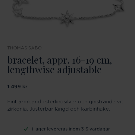
THOMAS SABO
bracelet, appr. 16-19 cm,
lengthwise adjustable
Pris
1 499 kr
:
1 499 kr
Fint armband i sterlingsilver och gnistrande vit
zirkonia. Justerbar längd och karbinhake.
I lager levereras inom 3-5 vardagar