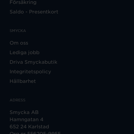
Försäkring
Saldo - Presentkort
SMYCKA
Om oss
Lediga jobb
Driva Smyckabutik
Integritetspolicy
Hållbarhet
ADRESS
Smycka AB
Hamngatan 4
652 24 Karlstad
Org nr 556205-9955