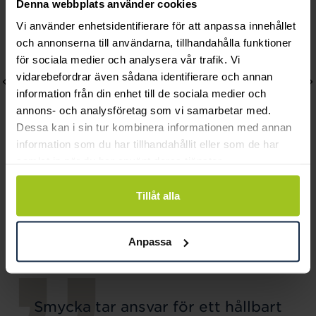
Denna webbplats använder cookies
Vi använder enhetsidentifierare för att anpassa innehållet
och annonserna till användarna, tillhandahålla funktioner
för sociala medier och analysera vår trafik. Vi
vidarebefordrar även sådana identifierare och annan
information från din enhet till de sociala medier och
annons- och analysföretag som vi samarbetar med.
Dessa kan i sin tur kombinera informationen med annan
information som du har tillhandahållit eller som de har
samlat in när du har använt deras tjänster.
Thomas Sabo
Caroline Svedbom
Tillåt alla
Charm-hängsmycke
Anemone Earring /
månadssten februari
Crystal
Pris
779 kr
:
779 kr
Pris
995 kr
:
995 kr
Anpassa
Smycka tar ansvar för ett hållbart