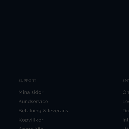
SUPPORT
SM
Mina sidor
Om
Kundservice
Le
Betalning & leverans
Dr
Köpvillkor
In
Ångra köp
Hå