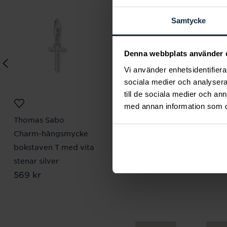
Samtycke
Denna webbplats använder 
Vi använder enhetsidentifierar
sociala medier och analysera 
till de sociala medier och a
med annan information som du 
Thomas Sabo
Lily and Rose
Charm-hängsmycke
Emily pearl bracelet -
bokstaven T med vita
Ivory
Pris
349 kr
:
349 kr
stenar silver
Pris
569 kr
:
569 kr