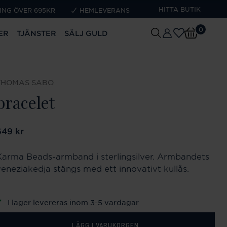
HITTA BUTIK
ING ÖVER 695KR
HEMLEVERANS
0
ER
TJÄNSTER
SÄLJ GULD
THOMAS SABO
bracelet
ris
649 kr
:
649 kr
Karma Beads-armband i sterlingsilver. Armbandets
veneziakedja stängs med ett innovativt kullås.
I lager levereras inom 3-5 vardagar
LÄGG I VARUKORGEN