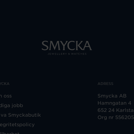
YCKA
ADRESS
 oss
Smycka AB
Hamngatan 4
diga jobb
652 24 Karlst
iva Smyckabutik
Org nr 55620
tegritetspolicy
llbarhet