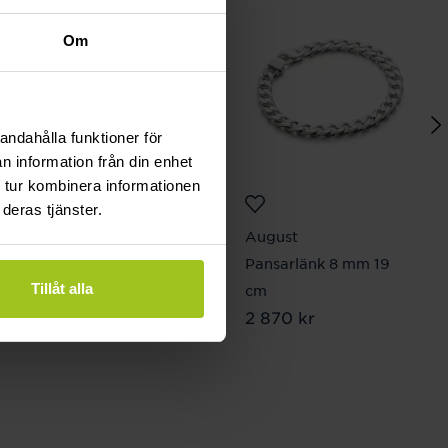
Om
andahålla funktioner för
n information från din enhet
 tur kombinera informationen
deras tjänster.
Mockberg
August
Ellie Gold Necklace
Pansarlänk 8 mm 19
Pris
799 kr
:
799 kr
Tillåt alla
cm
Pris
2 870 kr
:
2 870 kr