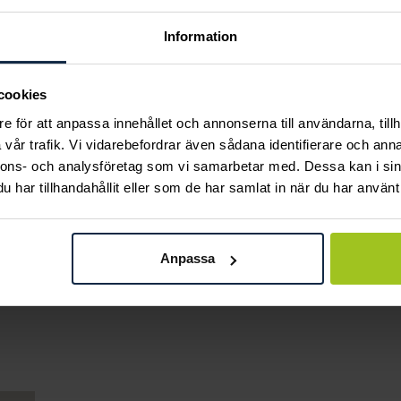
Information
cookies
e för att anpassa innehållet och annonserna till användarna, tillh
vår trafik. Vi vidarebefordrar även sådana identifierare och anna
nnons- och analysföretag som vi samarbetar med. Dessa kan i sin
har tillhandahållit eller som de har samlat in när du har använt 
Mockberg
Caroline Svedbom
Royal Watch 28 mm
Classic Stud Earrings /
Pris
2 399 kr
:
2 399 kr
Anpassa
Aquamarine
Pris
445 kr
:
445 kr