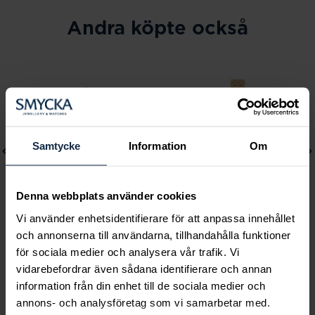
Andra köpte också
Samtycke
Information
Om
Denna webbplats använder cookies
Vi använder enhetsidentifierare för att anpassa innehållet
och annonserna till användarna, tillhandahålla funktioner
Lily and Rose
Mockberg
för sociala medier och analysera vår trafik. Vi
Emily pearl bracelet -
Timeless Petite Watch
vidarebefordrar även sådana identifierare och annan
information från din enhet till de sociala medier och
Ivory
Pris
1 999 kr
:
1 999 kr
annons- och analysföretag som vi samarbetar med.
Pris
349 kr
:
349 kr