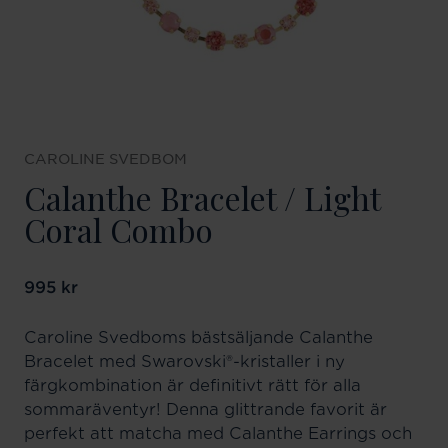
CAROLINE SVEDBOM
Calanthe Bracelet / Light
Coral Combo
Pris
995 kr
:
995 kr
Caroline Svedboms bästsäljande Calanthe
Bracelet med Swarovski®-kristaller i ny
färgkombination är definitivt rätt för alla
sommaräventyr! Denna glittrande favorit är
perfekt att matcha med Calanthe Earrings och