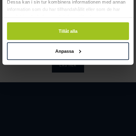
Dessa kan i sin tur kombinera informationen med annan
information som du har tillhandahållit eller som de har
samlat in när du har använt deras tjänster.
Smycka tar ansvar för ett hållbart
Tillåt alla
samhälle och värnar om miljö, resurser
och människor.
Anpassa
LÄS MER